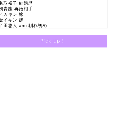
名取裕子 結婚歴
朝青龍 再婚相手
ヒカキン 嫁
セイキン 嫁
半田悠人 ami 馴れ初め
Pick Up！