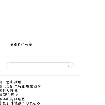
相葉雅紀の妻
柳田悠岐 結婚
都はるみ 矢崎滋 現在 画像
宮川大輔 嫁
藤岡弘 再婚
坂本冬美 結婚歴
永夏子 小池徹平 馴れ初め