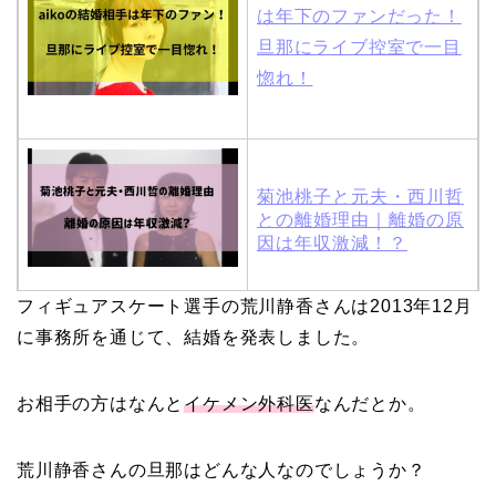
は年下のファンだった！
旦那にライブ控室で一目
惚れ！
菊池桃子と元夫・西川哲
との離婚理由｜離婚の原
因は年収激減！？
フィギュアスケート選手の荒川静香さんは2013年12月
木村拓哉と嫁・工藤静香
に事務所を通じて、結婚を発表しました。
の馴れ初めは「SMAP×S
MAP」！憧れの人との共
お相手の方はなんと
イケメン外科医
なんだとか。
演でキムタクがド緊張！
荒川静香さんの旦那はどんな人なのでしょうか？