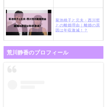
菊池桃子と元夫・西川哲
との離婚理由｜離婚の原
因は年収激減！？
木村拓哉と嫁・工藤静香
荒川静香のプロフィール
の馴れ初めは「SMAP×S
MAP」！憧れの人との共
演でキムタクがド緊張！
【画像】ブーニンの嫁は
資産家の娘！馴れ初めは
取材！？