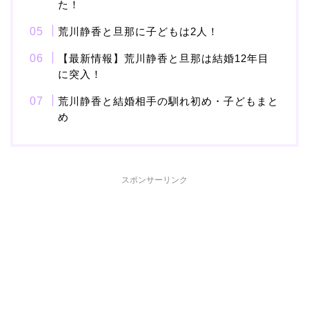
た！
本並健司が元嫁・美千代
荒川静香と旦那に子どもは2人！
と離婚したのはいつ？顔
画像や離婚理由は？
【最新情報】荒川静香と旦那は結婚12年目
に突入！
荒川静香と結婚相手の馴れ初め・子どもまと
め
田村淳と嫁・香那の結婚
馴れ初めは友人の紹介！
破局から復縁へ
スポンサーリンク
【画像】相葉雅紀の嫁は
関西出身の癒し系美人！
元タレントで交際期間約
10年！