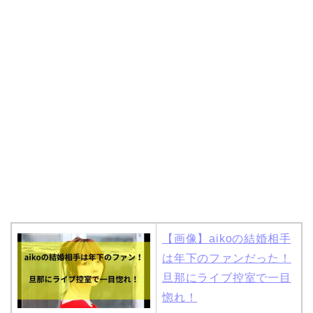
岩堀せりと夫のGLAY・T
AKUROの結婚馴れ初め
はスポーツジム！キュー
ピットは佐田真由美
【画像】aikoの結婚相手
は年下のファンだった！
旦那にライブ控室で一目
惚れ！