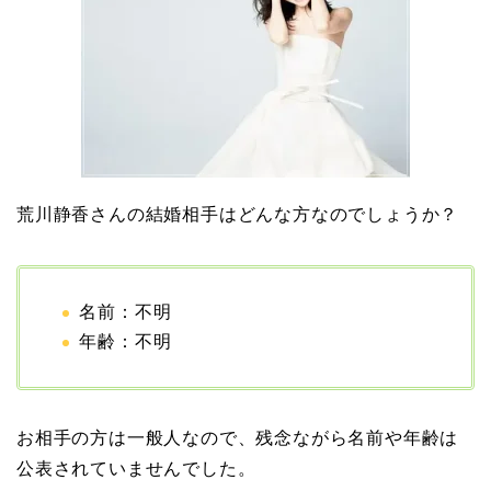
【画像】ブーニンの嫁は
資産家の娘！馴れ初めは
取材！？
中森明菜の結婚歴！豪華
荒川静香さんの結婚相手はどんな方なのでしょうか？
すぎる歴代彼氏４人と
「隠し子」の噂とは？
名前：不明
年齢：不明
二宮和也と嫁・伊藤綾子
の結婚馴れ初めはバラエ
ティ番組！共演を重ねて
お相手の方は一般人なので、残念ながら名前や年齢は
急接近！
公表されていませんでした。