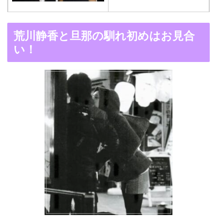
木村拓哉と嫁・工藤静香
荒川静香と旦那の馴れ初めはお見合
の馴れ初めは「SMAP×S
い！
MAP」！憧れの人との共
演でキムタクがド緊張！
【画像】ブーニンの嫁は
資産家の娘！馴れ初めは
取材！？
中森明菜の結婚歴！豪華
すぎる歴代彼氏４人と
「隠し子」の噂とは？