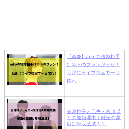
【画像】aikoの結婚相手
は年下のファンだった！
旦那にライブ控室で一目
惚れ！
菊池桃子と元夫・西川哲
との離婚理由｜離婚の原
因は年収激減！？