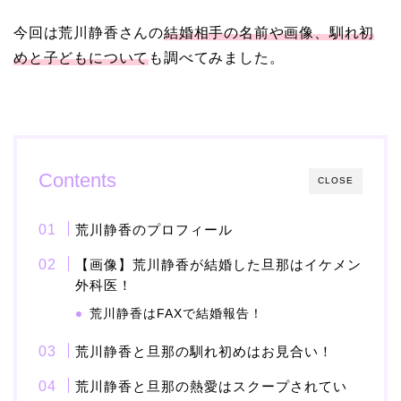
【画像】ブーニンの嫁は
今回は荒川静香さんの
結婚相手の名前や画像、馴れ初
資産家の娘！馴れ初めは
めと子どもについて
も調べてみました。
取材！？
中森明菜の結婚歴！豪華
すぎる歴代彼氏４人と
Contents
CLOSE
「隠し子」の噂とは？
荒川静香のプロフィール
【画像】荒川静香が結婚した旦那はイケメン
二宮和也と嫁・伊藤綾子
外科医！
の結婚馴れ初めはバラエ
荒川静香はFAXで結婚報告！
ティ番組！共演を重ねて
急接近！
荒川静香と旦那の馴れ初めはお見合い！
荒川静香と旦那の熱愛はスクープされてい