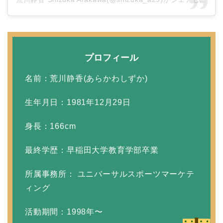
田村淳と嫁・香那の結婚
馴れ初めは友人の紹介！
プロフィール
破局から復縁へ
名前：荒川静香(あらかわしずか)
生年月日：1981年12月29日
【画像】相葉雅紀の嫁は
関西出身の癒し系美人！
身長：166cm
元タレントで交際期間約
最終学歴：早稲田大学教育学部卒業
10年！
所属事務所： ユニバーサルスポーツマーケテ
ィング
岩堀せりと夫のGLAY・T
AKUROの結婚馴れ初め
活動期間：1998年〜
はスポーツジム！キュー