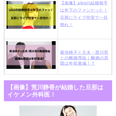
【画像】aikoの結婚相手
は年下のファンだった！
旦那にライブ控室で一目
惚れ！
菊池桃子と元夫・西川哲
との離婚理由｜離婚の原
因は年収激減！？
木村拓哉と嫁・工藤静香
【画像】荒川静香が結婚した旦那は
の馴れ初めは「SMAP×S
イケメン外科医！
MAP」！憧れの人との共
演でキムタクがド緊張！