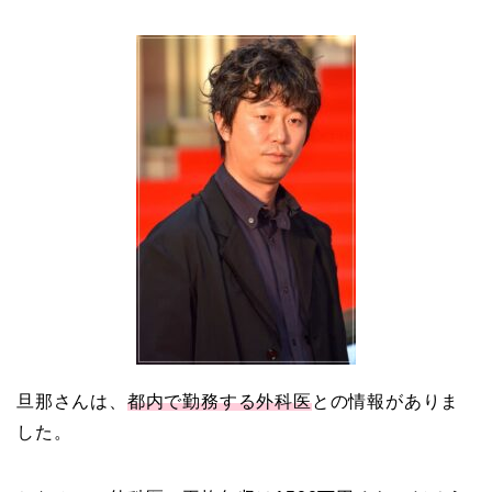
岩堀せりと夫のGLAY・T
AKUROの結婚馴れ初め
はスポーツジム！キュー
ピットは佐田真由美
旦那さんは、
都内で勤務する外科医
との情報がありま
した。