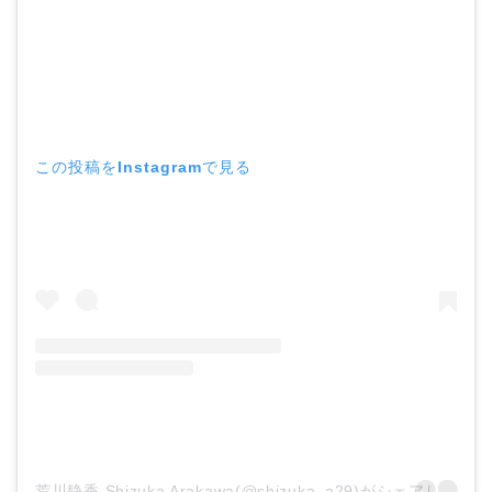
中森明菜の結婚歴！豪華
すぎる歴代彼氏４人と
「隠し子」の噂とは？
この投稿をInstagramで見る
二宮和也と嫁・伊藤綾子
の結婚馴れ初めはバラエ
ティ番組！共演を重ねて
急接近！
本並健司が元嫁・美千代
と離婚したのはいつ？顔
画像や離婚理由は？
荒川静香 Shizuka Arakawa(@shizuka_a29)がシェアした投稿