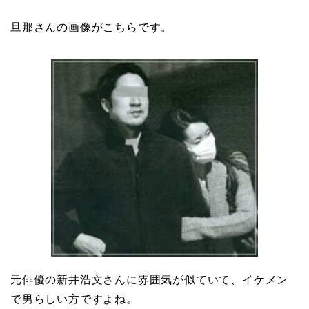
旦那さんの画像がこちらです。
本並健司が元嫁・美千代
と離婚したのはいつ？顔
画像や離婚理由は？
田村淳と嫁・香那の結婚
馴れ初めは友人の紹介！
破局から復縁へ
【画像】相葉雅紀の嫁は
関西出身の癒し系美人！
元タレントで交際期間約
元俳優の新井浩文さんに雰囲気が似ていて、イケメン
10年！
で男らしい方ですよね。