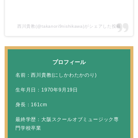
本並健司が元嫁・美千代
と離婚したのはいつ？顔
画像や離婚理由は？
西川貴教(@takanori9nishikawa)がシェアした投稿
田村淳と嫁・香那の結婚
馴れ初めは友人の紹介！
プロフィール
破局から復縁へ
名前：西川貴教(にしかわたかのり)
生年月日：1970年9月19日
【画像】相葉雅紀の嫁は
関西出身の癒し系美人！
身長：161cm
元タレントで交際期間約
最終学歴：大阪スクールオブミュージック専
10年！
門学校卒業