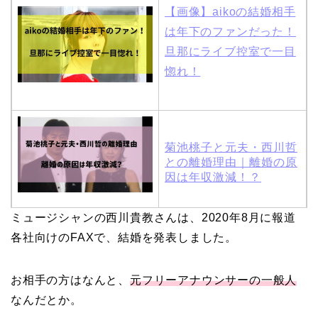
【画像】aikoの結婚相手
は年下のファンだった！
旦那にライブ控室で一目
惚れ！
菊池桃子と元夫・西川哲
との離婚理由｜離婚の原
因は年収激減！？
ミュージシャンの西川貴教さんは、2020年8月に報道
木村拓哉と嫁・工藤静香
各社向けのFAXで、結婚を発表しました。
の馴れ初めは「SMAP×S
MAP」！憧れの人との共
お相手の方はなんと、
元フリーアナウンサーの一般人
演でキムタクがド緊張！
なんだとか。