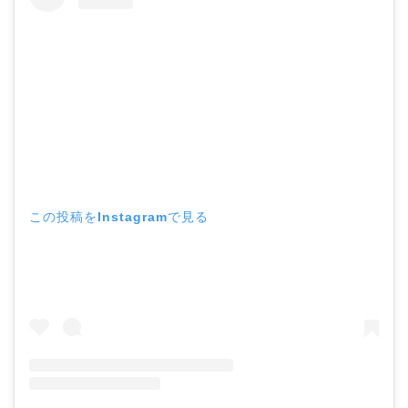
【画像】ブーニンの嫁は
資産家の娘！馴れ初めは
取材！？
中森明菜の結婚歴！豪華
すぎる歴代彼氏４人と
「隠し子」の噂とは？
この投稿をInstagramで見る
二宮和也と嫁・伊藤綾子
の結婚馴れ初めはバラエ
ティ番組！共演を重ねて
急接近！