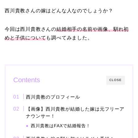
西川貴教さんの嫁はどんな人なのでしょうか？
【画像】ブーニンの嫁は
資産家の娘！馴れ初めは
今回は西川貴教さんの
結婚相手の名前や画像、馴れ初
取材！？
めと子供について
も調べてみました。
中森明菜の結婚歴！豪華
すぎる歴代彼氏４人と
「隠し子」の噂とは？
Contents
CLOSE
西川貴教のプロフィール
二宮和也と嫁・伊藤綾子
【画像】西川貴教が結婚した嫁は元フリーア
の結婚馴れ初めはバラエ
ナウンサー！
ティ番組！共演を重ねて
西川貴教はFAXで結婚報告！
急接近！