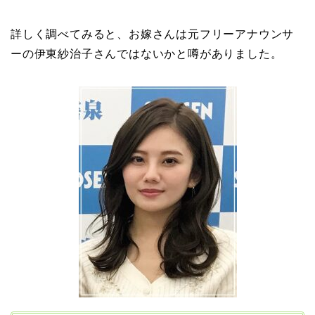
田村淳と嫁・香那の結婚
馴れ初めは友人の紹介！
詳しく調べてみると、お嫁さんは元フリーアナウンサ
破局から復縁へ
ーの伊東紗治子さんではないかと噂がありました。
【画像】相葉雅紀の嫁は
関西出身の癒し系美人！
元タレントで交際期間約
10年！
岩堀せりと夫のGLAY・T
AKUROの結婚馴れ初め
はスポーツジム！キュー
ピットは佐田真由美