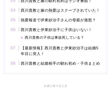
西川貴教と嫁の馴れ初めはラジオ番組！
西川貴教と嫁の熱愛はスクープされていた！
本並健司が元嫁・美千代
熱愛報道で伊東紗治子さんの母親が激怒？
と離婚したのはいつ？顔
画像や離婚理由は？
西川貴教と伊東紗治子に子供はいない！
西川貴教の子供は事故死している？
【最新情報】西川貴教と伊東紗治子は結婚5
田村淳と嫁・香那の結婚
年目に突入！
馴れ初めは友人の紹介！
西川貴教と結婚相手の馴れ初め・子供まとめ
破局から復縁へ
【画像】相葉雅紀の嫁は
スポンサーリンク
関西出身の癒し系美人！
元タレントで交際期間約
10年！