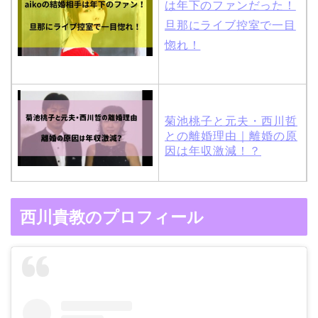
は年下のファンだった！
旦那にライブ控室で一目
惚れ！
菊池桃子と元夫・西川哲
との離婚理由｜離婚の原
因は年収激減！？
木村拓哉と嫁・工藤静香
西川貴教のプロフィール
の馴れ初めは「SMAP×S
MAP」！憧れの人との共
演でキムタクがド緊張！