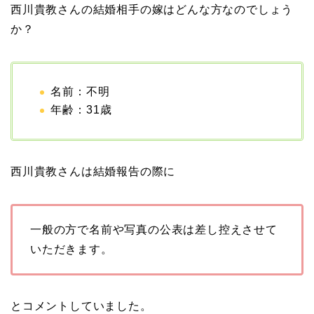
中森明菜の結婚歴！豪華
西川貴教さんの結婚相手の嫁はどんな方なのでしょう
すぎる歴代彼氏４人と
か？
「隠し子」の噂とは？
名前：不明
二宮和也と嫁・伊藤綾子
年齢：31歳
の結婚馴れ初めはバラエ
ティ番組！共演を重ねて
急接近！
西川貴教さんは結婚報告の際に
本並健司が元嫁・美千代
一般の方で名前や写真の公表は差し控えさせて
と離婚したのはいつ？顔
いただきます。
画像や離婚理由は？
とコメントしていました。