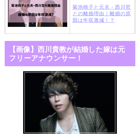
菊池桃子と元夫・西川哲
との離婚理由｜離婚の原
因は年収激減！？
木村拓哉と嫁・工藤静香
【画像】西川貴教が結婚した嫁は元
の馴れ初めは「SMAP×S
フリーアナウンサー！
MAP」！憧れの人との共
演でキムタクがド緊張！
【画像】ブーニンの嫁は
資産家の娘！馴れ初めは
取材！？