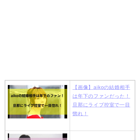
【画像】aikoの結婚相手
は年下のファンだった！
旦那にライブ控室で一目
惚れ！