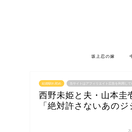
坂上忍の嫁
結婚馴れ初め
当サイトはアフィリエイト広告を利用して
西野未姫と夫・山本圭
「絶対許さないあのジ
ス