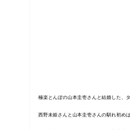
極楽とんぼの山本圭壱さんと結婚した、
西野未姫さんと山本圭壱さんの馴れ初め