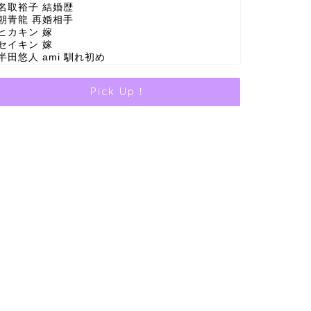
名取裕子 結婚歴
朝青龍 再婚相手
ヒカキン 嫁
セイキン 嫁
半田悠人 ami 馴れ初め
Pick Up！