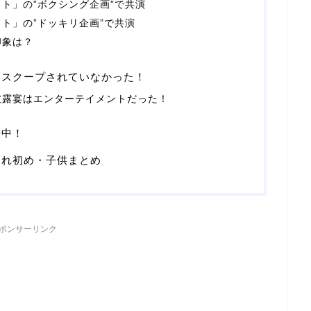
ト」の”ボクシング企画”で共演
ト」の”ドッキリ企画”で共演
印象は？
はスクープされていなかった！
披露宴はエンターテイメントだった！
娠中！
馴れ初め・子供まとめ
ポンサーリンク