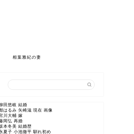
相葉雅紀の妻
柳田悠岐 結婚
都はるみ 矢崎滋 現在 画像
宮川大輔 嫁
藤岡弘 再婚
坂本冬美 結婚歴
永夏子 小池徹平 馴れ初め