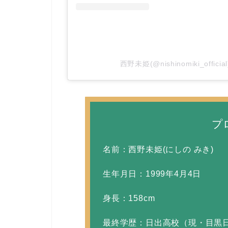
西野未姫(@nishinomiki_offi
プ
名前：西野未姫(にしの みき)
生年月日：1999年4月4日
身長：158cm
最終学歴：日出高校（現・目黒