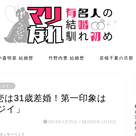
中森明菜 結婚歴
竹野内豊 結婚歴
若槻千夏の旦那
います。
壱は31歳差婚！第一印象は
ジイ」
2024年5月25日
/
2025年3月16日
ポンサーリンク