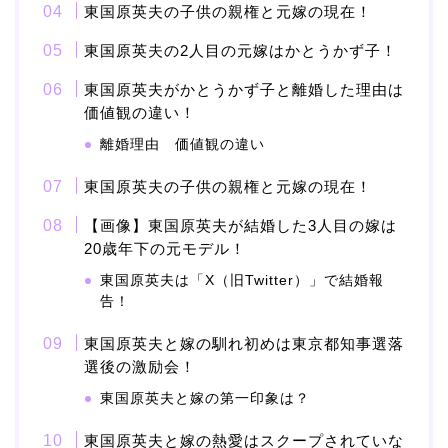
東国原英夫の子供の親権と元嫁の現在！
本並健司が元嫁・美千代
東国原英夫の2人目の元嫁はかとうかず子！
と離婚したのはいつ？顔
画像や離婚理由は？
東国原英夫がかとうかず子と離婚した理由は
価値観の違い！
離婚理由 価値観の違い
田村淳と嫁・香那の結婚
東国原英夫の子供の親権と元嫁の現在！
馴れ初めは友人の紹介！
【画像】東国原英夫が結婚した3人目の嫁は
破局から復縁へ
20歳年下の元モデル！
東国原英夫は「X（旧Twitter）」で結婚報
告！
【画像】相葉雅紀の嫁は
関西出身の癒し系美人！
東国原英夫と嫁の馴れ初めは東京都知事選落
選後の激励会！
元タレントで交際期間約
10年！
東国原英夫と嫁の第一印象は？
東国原英夫と嫁の熱愛はスクープされていな