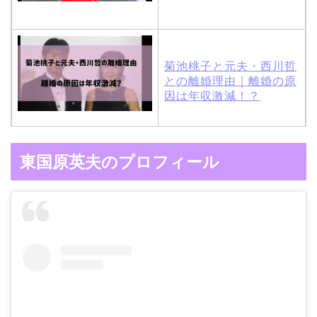
菊池桃子と元夫・西川哲
との離婚理由｜離婚の原
因は年収激減！？
木村拓哉と嫁・工藤静香
東国原英夫のプロフィール
の馴れ初めは「SMAP×S
MAP」！憧れの人との共
演でキムタクがド緊張！
【画像】ブーニンの嫁は
資産家の娘！馴れ初めは
取材！？