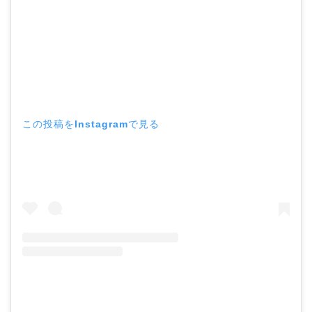
中森明菜の結婚歴！豪華
すぎる歴代彼氏４人と
「隠し子」の噂とは？
この投稿をInstagramで見る
二宮和也と嫁・伊藤綾子
の結婚馴れ初めはバラエ
ティ番組！共演を重ねて
急接近！
本並健司が元嫁・美千代
と離婚したのはいつ？顔
画像や離婚理由は？