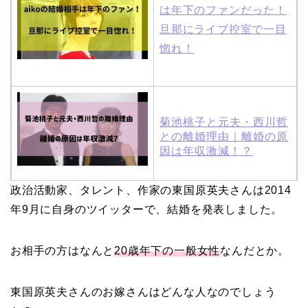
は年下のファンだった！
旦那にライブ控室で一目
惚れ！
菊池桃子と元夫・西川哲
との離婚理由｜離婚の原
因は年収激減！？
政治活動家、タレント、作家の東国原英夫さんは2014
木村拓哉と嫁・工藤静香
年9月に自身のツイッターで、結婚を発表しました。
の馴れ初めは「SMAP×S
MAP」！憧れの人との共
お相手の方はなんと
20歳年下の一般女性
なんだとか。
演でキムタクがド緊張！
東国原英夫さんのお嫁さんはどんな人なのでしょう