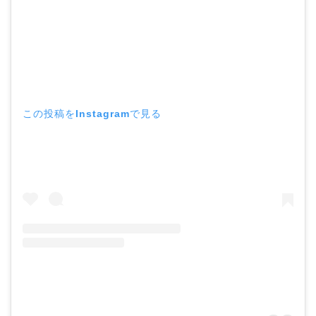
中森明菜の結婚歴！豪華
すぎる歴代彼氏４人と
「隠し子」の噂とは？
この投稿をInstagramで見る
二宮和也と嫁・伊藤綾子
の結婚馴れ初めはバラエ
ティ番組！共演を重ねて
急接近！
本並健司が元嫁・美千代
と離婚したのはいつ？顔
画像や離婚理由は？