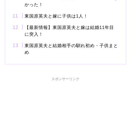
かった！
岩堀せりと夫のGLAY・T
東国原英夫と嫁に子供は1人！
AKUROの結婚馴れ初め
はスポーツジム！キュー
【最新情報】東国原英夫と嫁は結婚11年目
ピットは佐田真由美
に突入！
東国原英夫と結婚相手の馴れ初め・子供まと
め
スポンサーリンク