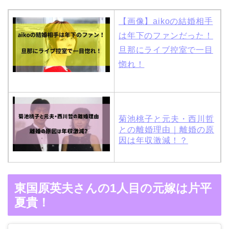
【画像】aikoの結婚相手
は年下のファンだった！
旦那にライブ控室で一目
惚れ！
菊池桃子と元夫・西川哲
との離婚理由｜離婚の原
因は年収激減！？
木村拓哉と嫁・工藤静香
東国原英夫さんの1人目の元嫁は片平
の馴れ初めは「SMAP×S
夏貴！
MAP」！憧れの人との共
演でキムタクがド緊張！