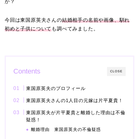
か？
【画像】ブーニンの嫁は
資産家の娘！馴れ初めは
今回は東国原英夫さんの
結婚相手の名前や画像、馴れ
取材！？
初めと子供について
も調べてみました。
中森明菜の結婚歴！豪華
すぎる歴代彼氏４人と
「隠し子」の噂とは？
Contents
CLOSE
東国原英夫のプロフィール
二宮和也と嫁・伊藤綾子
東国原英夫さんの1人目の元嫁は片平夏貴！
の結婚馴れ初めはバラエ
ティ番組！共演を重ねて
東国原英夫が片平夏貴と離婚した理由は不倫
疑惑！
急接近！
離婚理由 東国原英夫の不倫疑惑