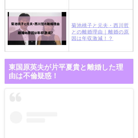
菊池桃子と元夫・西川哲
との離婚理由｜離婚の原
因は年収激減！？
木村拓哉と嫁・工藤静香
東国原英夫が片平夏貴と離婚した理
の馴れ初めは「SMAP×S
由は不倫疑惑！
MAP」！憧れの人との共
演でキムタクがド緊張！
【画像】ブーニンの嫁は
資産家の娘！馴れ初めは
取材！？