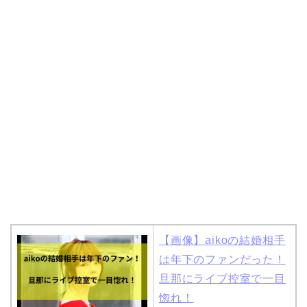
【画像】aikoの結婚相手
は年下のファンだった！
旦那にライブ控室で一目
惚れ！