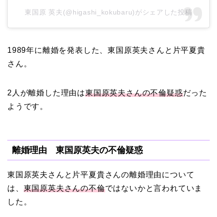
東国原 英夫(@higashi_kokubaru)がシェアした投稿
田村淳と嫁・香那の結婚
1989年に離婚を発表した、東国原英夫さんと片平夏貴
馴れ初めは友人の紹介！
さん。
破局から復縁へ
2人が離婚した理由は
東国原英夫さんの不倫疑惑
だった
【画像】相葉雅紀の嫁は
ようです。
関西出身の癒し系美人！
元タレントで交際期間約
10年！
離婚理由 東国原英夫の不倫疑惑
東国原英夫さんと片平夏貴さんの離婚理由について
岩堀せりと夫のGLAY・T
は、
東国原英夫さんの不倫
ではないかと言われていま
AKUROの結婚馴れ初め
した。
はスポーツジム！キュー