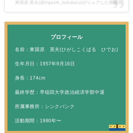
東国原 英夫(@higashi_kokubaru)がシェアした投稿
田村淳と嫁・香那の結婚
馴れ初めは友人の紹介！
プロフィール
破局から復縁へ
名前：東国原 英夫(ひがしこくばる ひでお)
生年月日：1957年9月16日
【画像】相葉雅紀の嫁は
関西出身の癒し系美人！
身長：174cm
元タレントで交際期間約
最終学歴：早稲田大学政治経済学部中退
10年！
所属事務所：シンクバンク
岩堀せりと夫のGLAY・T
活動期間：1980年〜
AKUROの結婚馴れ初め
はスポーツジム！キュー