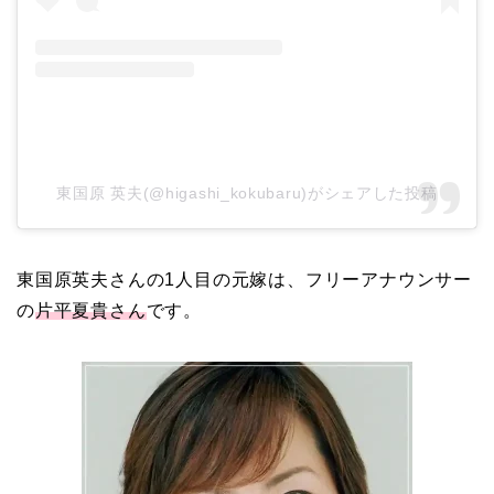
本並健司が元嫁・美千代
と離婚したのはいつ？顔
画像や離婚理由は？
東国原 英夫(@higashi_kokubaru)がシェアした投稿
田村淳と嫁・香那の結婚
東国原英夫さんの1人目の元嫁は、フリーアナウンサー
馴れ初めは友人の紹介！
の
片平夏貴さん
です。
破局から復縁へ
【画像】相葉雅紀の嫁は
関西出身の癒し系美人！
元タレントで交際期間約