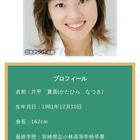
10年！
岩堀せりと夫のGLAY・T
AKUROの結婚馴れ初め
はスポーツジム！キュー
ピットは佐田真由美
プロフィール
名前：片平 夏貴(かたひら なつき)
生年月日：1961年12月10日
身長：162cm
最終学歴：宮崎県立小林高等学校卒業