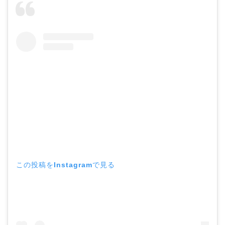
【画像】ブーニンの嫁は
資産家の娘！馴れ初めは
取材！？
中森明菜の結婚歴！豪華
すぎる歴代彼氏４人と
「隠し子」の噂とは？
この投稿をInstagramで見る
二宮和也と嫁・伊藤綾子
の結婚馴れ初めはバラエ
ティ番組！共演を重ねて
急接近！