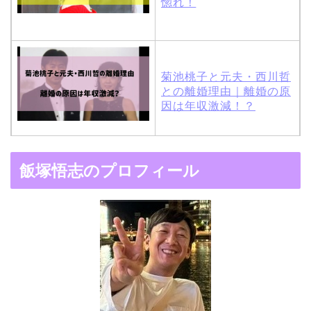
惚れ！
菊池桃子と元夫・西川哲
との離婚理由｜離婚の原
因は年収激減！？
木村拓哉と嫁・工藤静香
飯塚悟志のプロフィール
の馴れ初めは「SMAP×S
MAP」！憧れの人との共
演でキムタクがド緊張！
【画像】ブーニンの嫁は
資産家の娘！馴れ初めは