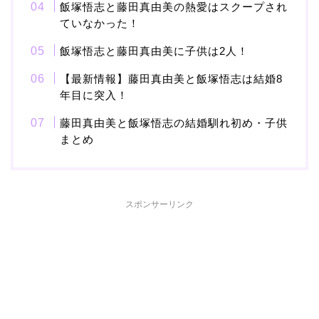
飯塚悟志と藤田真由美の熱愛はスクープされ
ていなかった！
本並健司が元嫁・美千代
飯塚悟志と藤田真由美に子供は2人！
と離婚したのはいつ？顔
【最新情報】藤田真由美と飯塚悟志は結婚8
画像や離婚理由は？
年目に突入！
藤田真由美と飯塚悟志の結婚馴れ初め・子供
まとめ
田村淳と嫁・香那の結婚
馴れ初めは友人の紹介！
破局から復縁へ
スポンサーリンク
【画像】相葉雅紀の嫁は
関西出身の癒し系美人！
元タレントで交際期間約
10年！