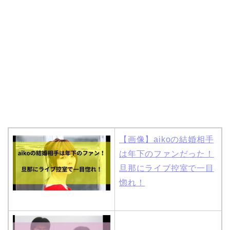
【画像】aikoの結婚相手
は年下のファンだった！
旦那にライブ控室で一目
惚れ！