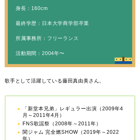
身長：160cm
本並健司が元嫁・美千代
最終学歴：日本大学商学部卒業
と離婚したのはいつ？顔
画像や離婚理由は？
所属事務所：フリーランス
活動期間：2004年〜
田村淳と嫁・香那の結婚
馴れ初めは友人の紹介！
歌手として活躍している藤田真由美さん。
破局から復縁へ
【画像】相葉雅紀の嫁は
「新堂本兄弟」レギュラー出演（2009年4
月～2011年4月）
関西出身の癒し系美人！
FNS歌謡祭（2008年～2011年）
元タレントで交際期間約
関ジャム 完全燃SHOW（2019年～2022
10年！
年）