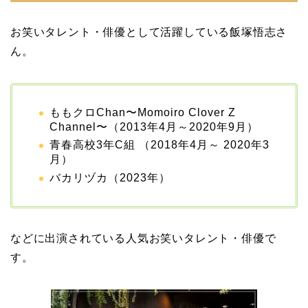
画像や離婚理由は？
お笑いタレント・俳優として活躍している飯塚悟志さ
ん。
田村淳と嫁・香那の結婚
馴れ初めは友人の紹介！
破局から復縁へ
ももクロChan〜Momoiro Clover Z
Channel〜（2013年4月～2020年9月）
青春高校3年C組 （2018年4月～ 2020年3
月）
【画像】相葉雅紀の嫁は
バカリヅカ（2023年）
関西出身の癒し系美人！
元タレントで交際期間約
10年！
などに出演されている人気お笑いタレント・俳優で
す。
岩堀せりと夫のGLAY・T
AKUROの結婚馴れ初め