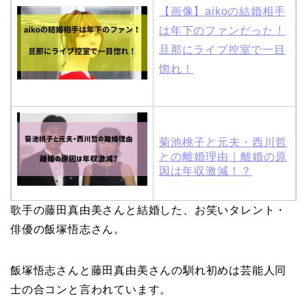
【画像】aikoの結婚相手
は年下のファンだった！
旦那にライブ控室で一目
惚れ！
菊池桃子と元夫・西川哲
との離婚理由｜離婚の原
因は年収激減！？
歌手の藤田真由美さんと結婚した、お笑いタレント・
木村拓哉と嫁・工藤静香
俳優の飯塚悟志さん。
の馴れ初めは「SMAP×S
MAP」！憧れの人との共
飯塚悟志さんと藤田真由美さんの馴れ初めは芸能人同
演でキムタクがド緊張！
士の合コンと言われています。