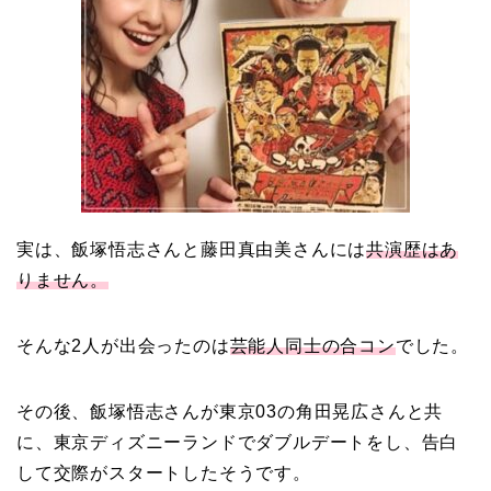
資産家の娘！馴れ初めは
取材！？
中森明菜の結婚歴！豪華
すぎる歴代彼氏４人と
「隠し子」の噂とは？
実は、飯塚悟志さんと藤田真由美さんには
共演歴はあ
りません。
二宮和也と嫁・伊藤綾子
の結婚馴れ初めはバラエ
そんな2人が出会ったのは
芸能人同士の合コン
でした。
ティ番組！共演を重ねて
急接近！
その後、飯塚悟志さんが東京03の角田晃広さんと共
に、東京ディズニーランドでダブルデートをし、告白
して交際がスタートしたそうです。
本並健司が元嫁・美千代