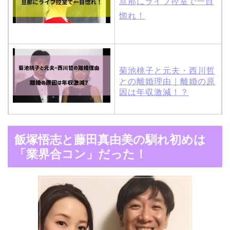
旦那にライブ控室で一目
惚れ！
菊池桃子と元夫・西川哲
との離婚理由｜離婚の原
因は年収激減！？
木村拓哉と嫁・工藤静香
飯塚悟志と藤田真由美の馴れ初めは
の馴れ初めは「SMAP×S
「業界合コン」だった！
MAP」！憧れの人との共
演でキムタクがド緊張！
【画像】ブーニンの嫁は