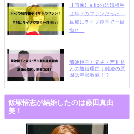
【画像】aikoの結婚相手
は年下のファンだった！
旦那にライブ控室で一目
惚れ！
菊池桃子と元夫・西川哲
との離婚理由｜離婚の原
因は年収激減！？
木村拓哉と嫁・工藤静香
飯塚悟志が結婚したのは藤田真由
の馴れ初めは「SMAP×S
美！
MAP」！憧れの人との共
演でキムタクがド緊張！