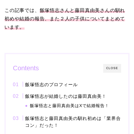
この記事では、
飯塚悟志さんと藤田真由美さんの馴れ
【画像】ブーニンの嫁は
初めや結婚の報告、また２人の子供についてまとめて
資産家の娘！馴れ初めは
います。
取材！？
中森明菜の結婚歴！豪華
すぎる歴代彼氏４人と
Contents
CLOSE
「隠し子」の噂とは？
飯塚悟志のプロフィール
飯塚悟志が結婚したのは藤田真由美！
二宮和也と嫁・伊藤綾子
飯塚悟志と藤田真由美はXで結婚報告！
の結婚馴れ初めはバラエ
ティ番組！共演を重ねて
飯塚悟志と藤田真由美の馴れ初めは「業界合
コン」だった！
急接近！