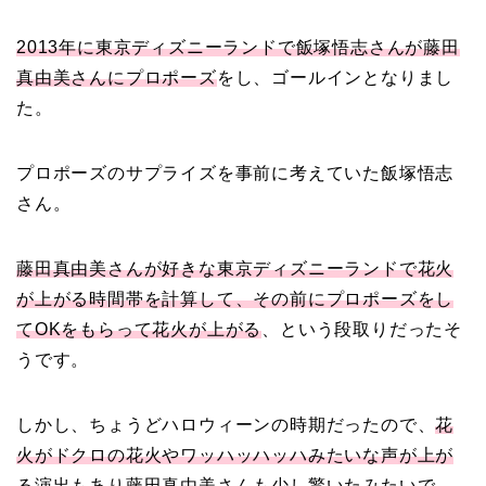
と離婚したのはいつ？顔
画像や離婚理由は？
2013年に東京ディズニーランドで飯塚悟志さんが藤田
真由美さんにプロポーズ
をし、ゴールインとなりまし
た。
田村淳と嫁・香那の結婚
プロポーズのサプライズを事前に考えていた飯塚悟志
馴れ初めは友人の紹介！
さん。
破局から復縁へ
藤田真由美さんが好きな東京ディズニーランドで花火
【画像】相葉雅紀の嫁は
が上がる時間帯を計算して、その前にプロポーズをし
関西出身の癒し系美人！
てOKをもらって花火が上がる
、という段取りだったそ
元タレントで交際期間約
うです。
10年！
しかし、ちょうどハロウィーンの時期だったので、
花
火がドクロの花火やワッハッハッハみたいな声が上が
岩堀せりと夫のGLAY・T
る演出もあり藤田真由美さんも少し驚いた
みたいで