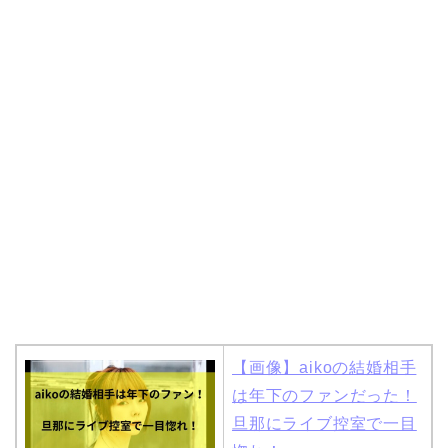
岩堀せりと夫のGLAY・T
AKUROの結婚馴れ初め
はスポーツジム！キュー
ピットは佐田真由美
【画像】aikoの結婚相手
は年下のファンだった！
旦那にライブ控室で一目