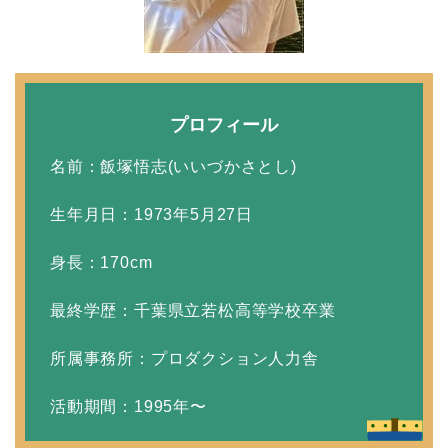
取材！？
中森明菜の結婚歴！豪華
プロフィール
すぎる歴代彼氏４人と
「隠し子」の噂とは？
名前：飯塚悟志(いいづかさとし)
生年月日：1973年5月27日
二宮和也と嫁・伊藤綾子
身長：170cm
の結婚馴れ初めはバラエ
ティ番組！共演を重ねて
最終学歴：千葉県立若松高等学校卒業
急接近！
所属事務所：プロダクション人力舎
本並健司が元嫁・美千代
活動期間：1995年〜
と離婚したのはいつ？顔