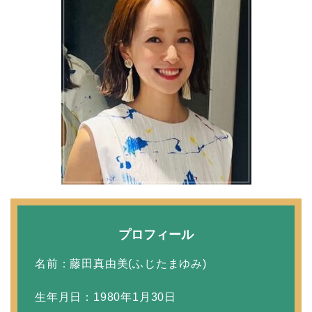
【画像】ブーニンの嫁は
資産家の娘！馴れ初めは
取材！？
中森明菜の結婚歴！豪華
すぎる歴代彼氏４人と
「隠し子」の噂とは？
二宮和也と嫁・伊藤綾子
プロフィール
の結婚馴れ初めはバラエ
名前：藤田真由美(ふじたまゆみ)
ティ番組！共演を重ねて
急接近！
生年月日：1980年1月30日