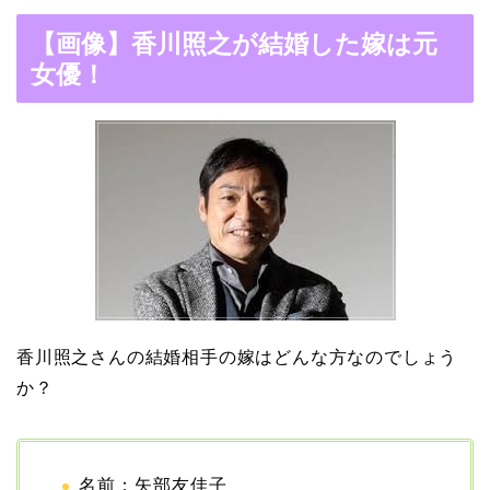
木村拓哉と嫁・工藤静香
【画像】香川照之が結婚した嫁は元
の馴れ初めは「SMAP×S
女優！
MAP」！憧れの人との共
演でキムタクがド緊張！
【画像】ブーニンの嫁は
資産家の娘！馴れ初めは
取材！？
香川照之さんの結婚相手の嫁はどんな方なのでしょう
中森明菜の結婚歴！豪華
か？
すぎる歴代彼氏４人と
「隠し子」の噂とは？
名前：矢部友佳子