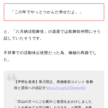
「この年でやっとつかんだ幸せだよ。」
と、「八月納涼歌舞伎」の楽屋では歌舞伎仲間にそう
話していたそうです。
不祥事での活動休止状態だった為、極秘の再婚でし
た。
【声明を発表】香川照之、再婚後初コメント 歌舞
伎と昆虫への志記す
https://t.co/Iv7DkmIv0O
「沢山の方々にご心配やご迷惑をおかけしました
ことを改めてお詫び申し上げます」と謝罪。今後