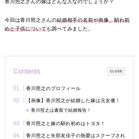
香川照之さんの嫁はどんな人なのでしょうか？
【画像】ブーニンの嫁は
資産家の娘！馴れ初めは
今回は香川照之
さんの
結婚相手の名前や画像、馴れ初
取材！？
めと子供について
も調べてみました。
中森明菜の結婚歴！豪華
すぎる歴代彼氏４人と
「隠し子」の噂とは？
Contents
CLOSE
香川照之のプロフィール
二宮和也と嫁・伊藤綾子
【画像】香川照之が結婚した嫁は元女優！
の結婚馴れ初めはバラエ
香川照之は書面で結婚報告！
ティ番組！共演を重ねて
急接近！
香川照之と嫁の馴れ初めはトヨタ！
香川照之と矢部友佳子の熱愛はスクープされ