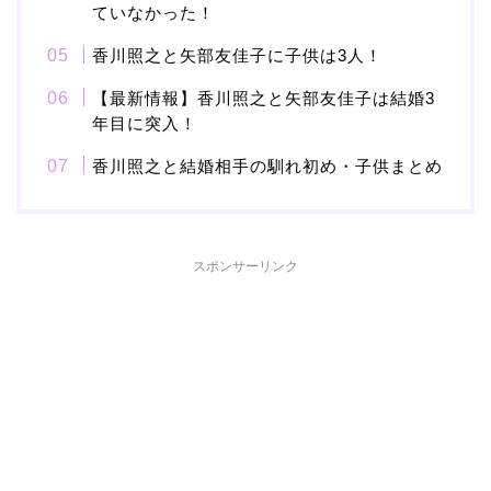
ていなかった！
本並健司が元嫁・美千代
香川照之と矢部友佳子に子供は3人！
と離婚したのはいつ？顔
画像や離婚理由は？
【最新情報】香川照之と矢部友佳子は結婚3
年目に突入！
香川照之と結婚相手の馴れ初め・子供まとめ
田村淳と嫁・香那の結婚
馴れ初めは友人の紹介！
破局から復縁へ
スポンサーリンク
【画像】相葉雅紀の嫁は
関西出身の癒し系美人！
元タレントで交際期間約
10年！