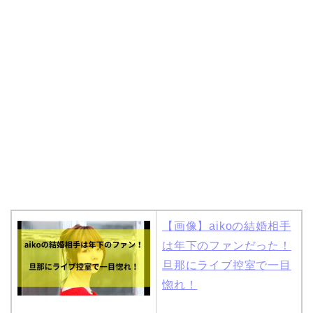
岩堀せりと夫のGLAY・T
AKUROの結婚馴れ初め
はスポーツジム！キュー
ピットは佐田真由美
【画像】aikoの結婚相手
は年下のファンだった！
旦那にライブ控室で一目
惚れ！