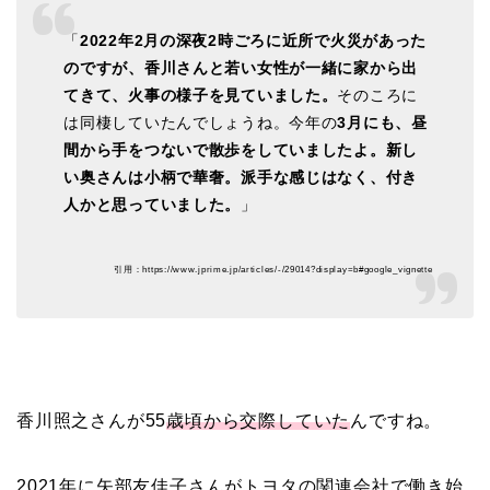
破局から復縁へ
「
2022年2月の深夜2時ごろに近所で火災があった
のですが、香川さんと若い女性が一緒に家から出
【画像】相葉雅紀の嫁は
てきて、火事の様子を見ていました。
そのころに
は同棲していたんでしょうね。今年の
3月にも、昼
関西出身の癒し系美人！
間から手をつないで散歩をしていましたよ。新し
元タレントで交際期間約
い奥さんは小柄で華奢。派手な感じはなく、付き
10年！
人かと思っていました。
」
岩堀せりと夫のGLAY・T
引用：https://www.jprime.jp/articles/-/29014?display=b#google_vignette
AKUROの結婚馴れ初め
はスポーツジム！キュー
ピットは佐田真由美
香川照之さんが55
歳頃から交際していた
んですね。
2021年に矢部友佳子さんがトヨタの関連会社で働き始