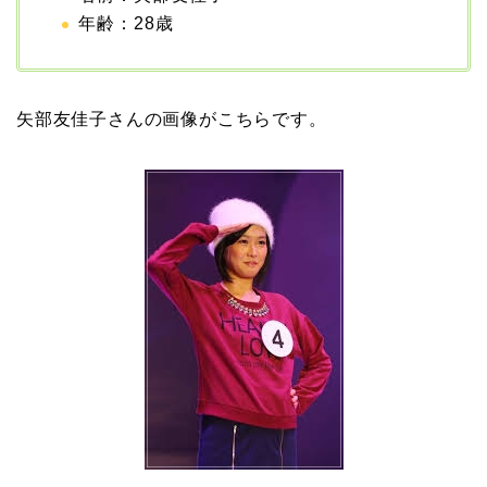
年齢：28歳
二宮和也と嫁・伊藤綾子
の結婚馴れ初めはバラエ
ティ番組！共演を重ねて
矢部友佳子さんの画像がこちらです。
急接近！
本並健司が元嫁・美千代
と離婚したのはいつ？顔
画像や離婚理由は？
田村淳と嫁・香那の結婚
馴れ初めは友人の紹介！
破局から復縁へ