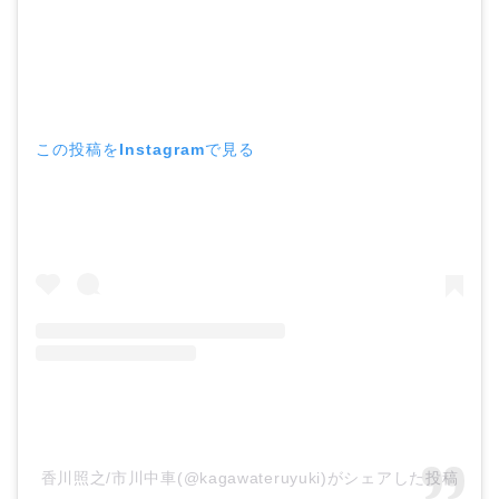
中森明菜の結婚歴！豪華
すぎる歴代彼氏４人と
「隠し子」の噂とは？
この投稿をInstagramで見る
二宮和也と嫁・伊藤綾子
の結婚馴れ初めはバラエ
ティ番組！共演を重ねて
急接近！
本並健司が元嫁・美千代
と離婚したのはいつ？顔
画像や離婚理由は？
香川照之/市川中車(@kagawateruyuki)がシェアした投稿