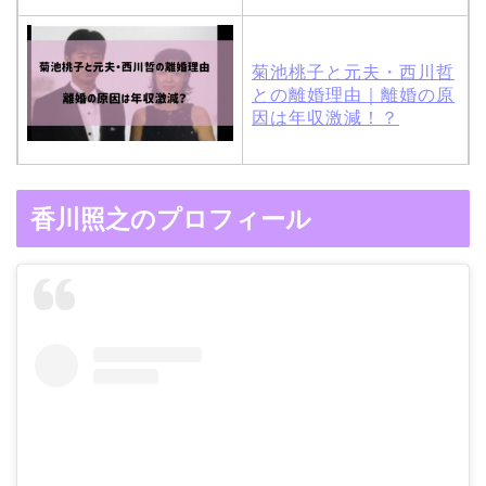
菊池桃子と元夫・西川哲
との離婚理由｜離婚の原
因は年収激減！？
木村拓哉と嫁・工藤静香
香川照之のプロフィール
の馴れ初めは「SMAP×S
MAP」！憧れの人との共
演でキムタクがド緊張！
【画像】ブーニンの嫁は
資産家の娘！馴れ初めは
取材！？