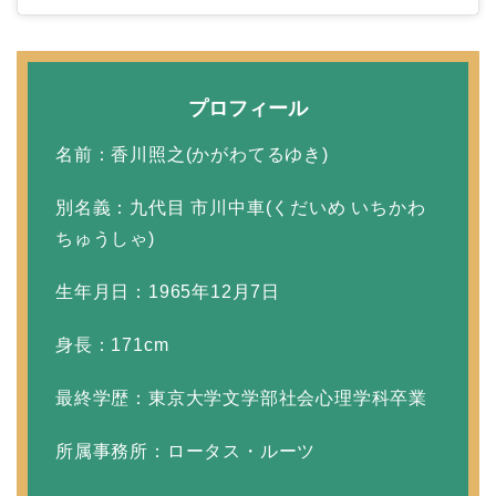
田村淳と嫁・香那の結婚
馴れ初めは友人の紹介！
プロフィール
破局から復縁へ
名前：香川照之(かがわてるゆき)
別名義：九代目 市川中車(くだいめ いちかわ
【画像】相葉雅紀の嫁は
ちゅうしゃ)
関西出身の癒し系美人！
元タレントで交際期間約
生年月日：1965年12月7日
10年！
身長：171cm
最終学歴：東京大学文学部社会心理学科卒業
岩堀せりと夫のGLAY・T
AKUROの結婚馴れ初め
所属事務所：ロータス・ルーツ
はスポーツジム！キュー
ピットは佐田真由美