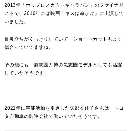
2013年「ホリプロスカウトキャラバン」のファイナリ
【画像】相葉雅紀の嫁は
ストで、2016年には映画「キスは命がけ」に出演して
関西出身の癒し系美人！
いました。
元タレントで交際期間約
10年！
目鼻立ちがくっきりしていて、ショートカットもよく
似合っていてますね。
岩堀せりと夫のGLAY・T
その他にも、氣志團万博の氣志團モデルとしても活躍
AKUROの結婚馴れ初め
していたそうです。
はスポーツジム！キュー
ピットは佐田真由美
2021年に芸能活動を引退した矢部友佳子さんは、トヨ
タ自動車の関連会社で働いていたそうです。