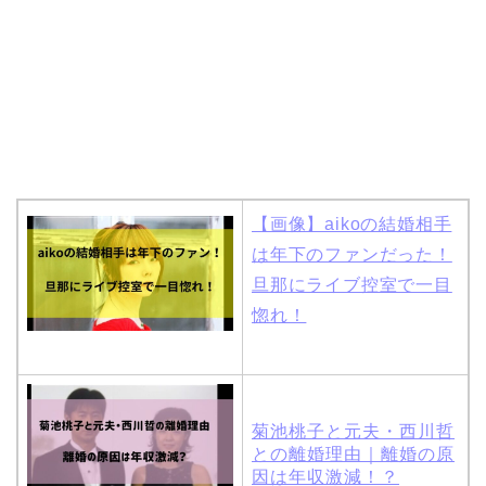
【画像】aikoの結婚相手
は年下のファンだった！
旦那にライブ控室で一目
惚れ！
菊池桃子と元夫・西川哲
との離婚理由｜離婚の原
因は年収激減！？