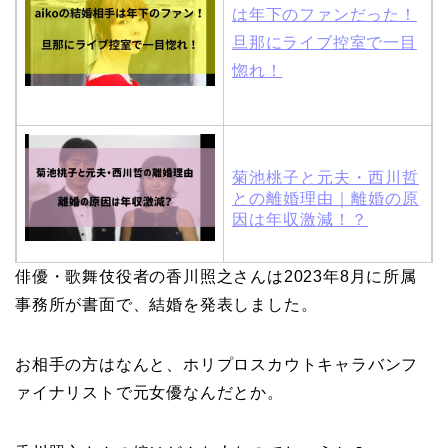
は年下のファンだった！
旦那にライブ控室で一目
惚れ！
菊池桃子と元夫・西川哲
との離婚理由｜離婚の原
因は年収激減！？
俳優・歌舞伎役者の香川照之さんは2023年8月に所属
木村拓哉と嫁・工藤静香
事務所が書面で、結婚を発表しました。
の馴れ初めは「SMAP×S
MAP」！憧れの人との共
お相手の方はなんと、ホリプロスカウトキャラバンフ
演でキムタクがド緊張！
ァイナリストで元女優なんだとか。