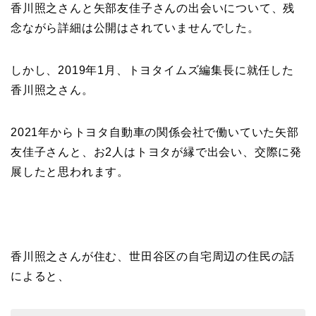
香川照之さんと矢部友佳子さんの出会いについて、残
念ながら詳細は公開はされていませんでした。
二宮和也と嫁・伊藤綾子
しかし、2019年1月、トヨタイムズ編集長に就任した
の結婚馴れ初めはバラエ
香川照之さん。
ティ番組！共演を重ねて
急接近！
2021年からトヨタ自動車の関係会社で働いていた矢部
友佳子さんと、お2人はトヨタが縁で出会い、交際に発
展したと思われます。
本並健司が元嫁・美千代
と離婚したのはいつ？顔
画像や離婚理由は？
香川照之さんが住む、世田谷区の自宅周辺の住民の話
によると、
田村淳と嫁・香那の結婚
馴れ初めは友人の紹介！