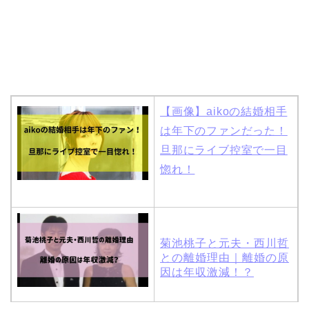
【画像】aikoの結婚相手
は年下のファンだった！
旦那にライブ控室で一目
惚れ！
菊池桃子と元夫・西川哲
との離婚理由｜離婚の原
因は年収激減！？