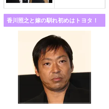
木村拓哉と嫁・工藤静香
香川照之と嫁の馴れ初めはトヨタ！
の馴れ初めは「SMAP×S
MAP」！憧れの人との共
演でキムタクがド緊張！
【画像】ブーニンの嫁は
資産家の娘！馴れ初めは
取材！？
中森明菜の結婚歴！豪華
すぎる歴代彼氏４人と
「隠し子」の噂とは？