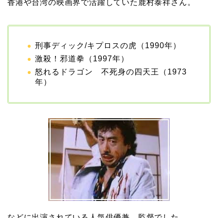
香港や台湾の映画界で活躍していた鹿村泰祥さん。
ティ番組！共演を重ねて
急接近！
刑事ディック/キプロスの虎（1990年）
激殺！邪道拳（1997年）
本並健司が元嫁・美千代
怒れるドラゴン 不死身の四天王（1973
と離婚したのはいつ？顔
年）
画像や離婚理由は？
田村淳と嫁・香那の結婚
馴れ初めは友人の紹介！
破局から復縁へ
【画像】相葉雅紀の嫁は
関西出身の癒し系美人！
などに出演されている人気俳優兼、監督でした。