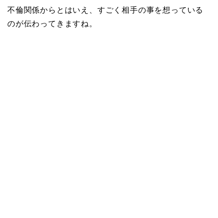
画像や離婚理由は？
不倫関係からとはいえ、すごく相手の事を想っている
のが伝わってきますね。
田村淳と嫁・香那の結婚
馴れ初めは友人の紹介！
破局から復縁へ
【画像】相葉雅紀の嫁は
関西出身の癒し系美人！
元タレントで交際期間約
10年！
岩堀せりと夫のGLAY・T
AKUROの結婚馴れ初め