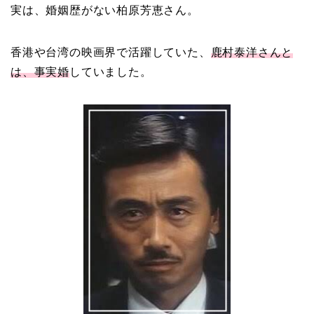
実は、婚姻歴がない柏原芳恵
さん。
中森明菜の結婚歴！豪華
すぎる歴代彼氏４人と
香港や台湾の映画界で活躍していた、
鹿村泰洋さんと
「隠し子」の噂とは？
は、事実婚
していました。
二宮和也と嫁・伊藤綾子
の結婚馴れ初めはバラエ
ティ番組！共演を重ねて
急接近！
本並健司が元嫁・美千代
と離婚したのはいつ？顔
画像や離婚理由は？