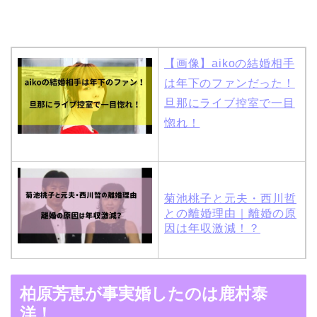
【画像】aikoの結婚相手
は年下のファンだった！
旦那にライブ控室で一目
惚れ！
菊池桃子と元夫・西川哲
との離婚理由｜離婚の原
因は年収激減！？
木村拓哉と嫁・工藤静香
柏原芳恵が事実婚したのは鹿村泰
の馴れ初めは「SMAP×S
洋！