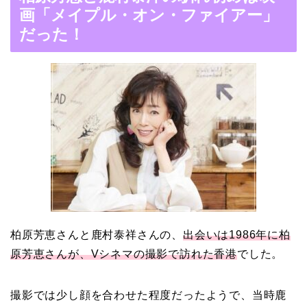
の馴れ初めは「SMAP×S
画「メイプル・オン・ファイアー」
MAP」！憧れの人との共
だった！
演でキムタクがド緊張！
【画像】ブーニンの嫁は
資産家の娘！馴れ初めは
取材！？
中森明菜の結婚歴！豪華
すぎる歴代彼氏４人と
柏原芳恵さんと鹿村泰祥さんの、
出会いは1986年に柏
「隠し子」の噂とは？
原芳恵さんが、Vシネマの撮影で訪れた香港
でした。
撮影では少し顔を合わせた程度だったようで、当時鹿
二宮和也と嫁・伊藤綾子