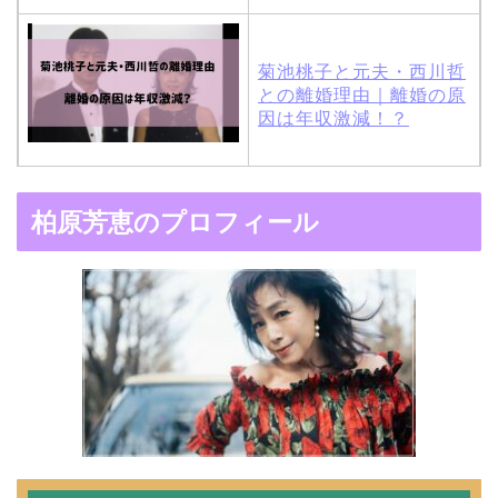
菊池桃子と元夫・西川哲
との離婚理由｜離婚の原
因は年収激減！？
木村拓哉と嫁・工藤静香
柏原芳恵のプロフィール
の馴れ初めは「SMAP×S
MAP」！憧れの人との共
演でキムタクがド緊張！
【画像】ブーニンの嫁は
資産家の娘！馴れ初めは
取材！？