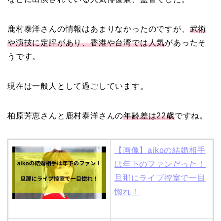
元タレントで交際期間約
10年！
鹿村泰洋さんの情報はあまりなかったのですが、
武術
や演技に定評があり、香港や台湾では人気
があったそ
うです。
岩堀せりと夫のGLAY・T
AKUROの結婚馴れ初め
現在は一般人として過ごしています。
はスポーツジム！キュー
ピットは佐田真由美
柏原芳恵さんと鹿村泰洋さんの
年齢差は22歳
ですね。
【画像】aikoの結婚相手
は年下のファンだった！
旦那にライブ控室で一目
惚れ！