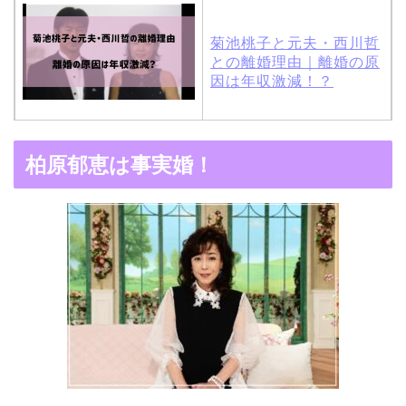
菊池桃子と元夫・西川哲
との離婚理由｜離婚の原
因は年収激減！？
木村拓哉と嫁・工藤静香
柏原郁恵は事実婚！
の馴れ初めは「SMAP×S
MAP」！憧れの人との共
演でキムタクがド緊張！
【画像】ブーニンの嫁は
資産家の娘！馴れ初めは
取材！？