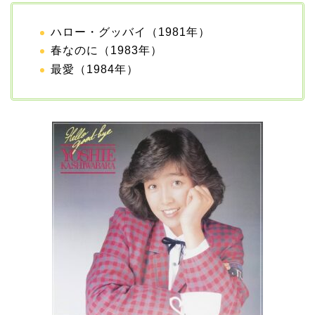
ハロー・グッバイ（1981年）
田村淳と嫁・香那の結婚
春なのに（1983年）
馴れ初めは友人の紹介！
最愛（1984年）
破局から復縁へ
【画像】相葉雅紀の嫁は
関西出身の癒し系美人！
元タレントで交際期間約
10年！
岩堀せりと夫のGLAY・T
AKUROの結婚馴れ初め
はスポーツジム！キュー
ピットは佐田真由美