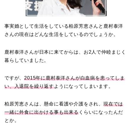
取材！？
事実婚として生活をしている柏原芳恵さんと鹿村泰洋
中森明菜の結婚歴！豪華
さんの現在はどんな生活をしているのでしょうか。
すぎる歴代彼氏４人と
「隠し子」の噂とは？
鹿村泰洋さんが日本に来てからは、お2人で仲睦まじく
暮らしていました。
二宮和也と嫁・伊藤綾子
ですが、
2015年に鹿村泰洋さんが白血病を患ってしま
の結婚馴れ初めはバラエ
い、入退院を繰り返す
ようになってしまいます。
ティ番組！共演を重ねて
急接近！
柏原芳恵さんは、懸命に看護や介護をされ、
現在では
一緒に外食に出かける事も出来る
くらいになったんだ
とか。
本並健司が元嫁・美千代
と離婚したのはいつ？顔