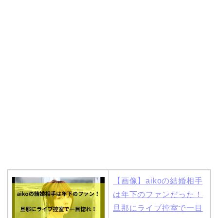
岩堀せりと夫のGLAY・T
AKUROの結婚馴れ初め
はスポーツジム！キュー
ピットは佐田真由美
【画像】aikoの結婚相手
は年下のファンだった！
旦那にライブ控室で一目