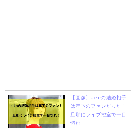
岩堀せりと夫のGLAY・T
AKUROの結婚馴れ初め
はスポーツジム！キュー
ピットは佐田真由美
【画像】aikoの結婚相手
は年下のファンだった！
旦那にライブ控室で一目
惚れ！