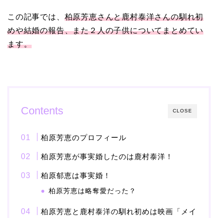
この記事では、
柏原芳恵さんと鹿村泰洋さんの馴れ初
【画像】ブーニンの嫁は
めや結婚の報告、また２人の子供についてまとめてい
資産家の娘！馴れ初めは
ます。
取材！？
中森明菜の結婚歴！豪華
すぎる歴代彼氏４人と
Contents
CLOSE
「隠し子」の噂とは？
柏原芳恵のプロフィール
柏原芳恵が事実婚したのは鹿村泰洋！
二宮和也と嫁・伊藤綾子
柏原郁恵は事実婚！
の結婚馴れ初めはバラエ
ティ番組！共演を重ねて
柏原芳恵は略奪愛だった？
急接近！
柏原芳恵と鹿村泰洋の馴れ初めは映画「メイ