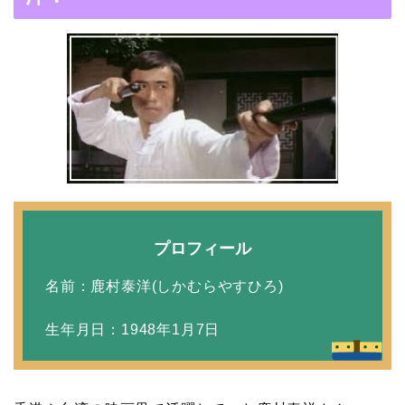
MAP」！憧れの人との共
演でキムタクがド緊張！
【画像】ブーニンの嫁は
資産家の娘！馴れ初めは
取材！？
中森明菜の結婚歴！豪華
プロフィール
すぎる歴代彼氏４人と
名前：鹿村泰洋(しかむらやすひろ)
「隠し子」の噂とは？
生年月日：1948年1月7日
二宮和也と嫁・伊藤綾子
の結婚馴れ初めはバラエ