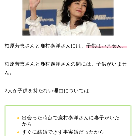
【画像】ブーニンの嫁は
資産家の娘！馴れ初めは
取材！？
柏原芳恵さんと鹿村泰洋さんには、
子供はいません。
中森明菜の結婚歴！豪華
柏原芳恵さんと鹿村泰洋さんの間には、子供がいませ
すぎる歴代彼氏４人と
ん。
「隠し子」の噂とは？
2人が子供を持たない理由については
二宮和也と嫁・伊藤綾子
の結婚馴れ初めはバラエ
ティ番組！共演を重ねて
出会った時点で鹿村泰洋さんに妻子がいた
から
急接近！
すぐに結婚できず事実婚だったから