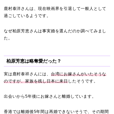
鹿村泰洋さんは、現在映画界を引退して一般人として
田村淳と嫁・香那の結婚
過ごしているようです。
馴れ初めは友人の紹介！
破局から復縁へ
なぜ柏原芳恵さんは事実婚を選んだのか調べてみまし
た。
【画像】相葉雅紀の嫁は
関西出身の癒し系美人！
柏原芳恵は略奪愛だった？
元タレントで交際期間約
10年！
実は鹿村泰祥さんには、
台湾にお嫁さんがいたそうな
のですが、家族を残し日本に来日
したそうです。
岩堀せりと夫のGLAY・T
AKUROの結婚馴れ初め
出会いから5年後にお嫁さんと離婚しています。
はスポーツジム！キュー
ピットは佐田真由美
香港では離婚後5年間は再婚できないそうで、その期間