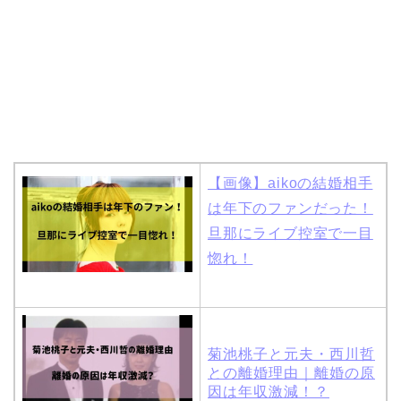
はスポーツジム！キュー
ピットは佐田真由美
【画像】aikoの結婚相手
は年下のファンだった！
旦那にライブ控室で一目
惚れ！
菊池桃子と元夫・西川哲
との離婚理由｜離婚の原
因は年収激減！？