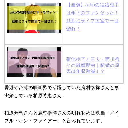
【画像】aikoの結婚相手
は年下のファンだった！
旦那にライブ控室で一目
惚れ！
菊池桃子と元夫・西川哲
との離婚理由｜離婚の原
因は年収激減！？
香港や台湾の映画界で活躍していた鹿村泰祥さんと事
木村拓哉と嫁・工藤静香
実婚している柏原芳恵さん。
の馴れ初めは「SMAP×S
MAP」！憧れの人との共
柏原芳恵さんと鹿村泰洋さんの馴れ初めは映画「メイ
演でキムタクがド緊張！
プル・オン・ファイアー」と言われています。