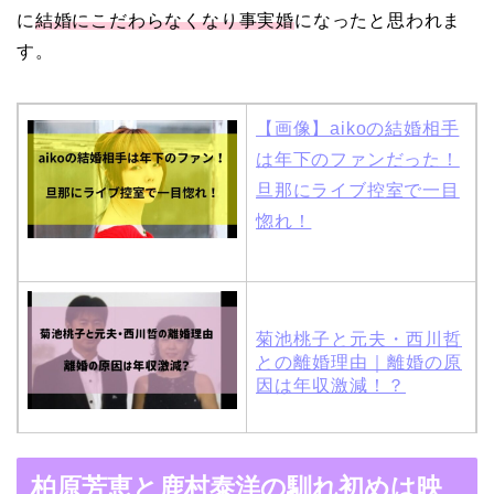
に
結婚にこだわらなくなり事実婚
になったと思われま
す。
【画像】aikoの結婚相手
は年下のファンだった！
旦那にライブ控室で一目
惚れ！
菊池桃子と元夫・西川哲
との離婚理由｜離婚の原
因は年収激減！？
木村拓哉と嫁・工藤静香
柏原芳恵と鹿村泰洋の馴れ初めは映