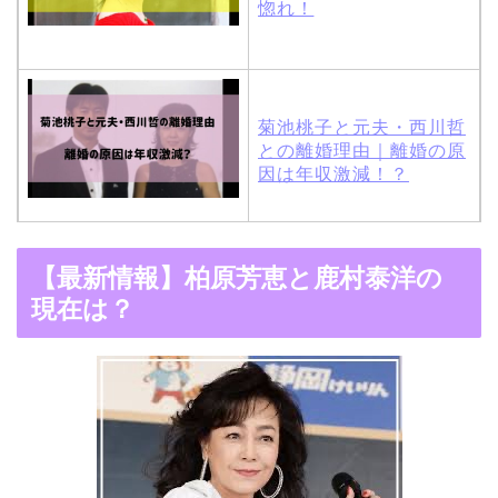
惚れ！
菊池桃子と元夫・西川哲
との離婚理由｜離婚の原
因は年収激減！？
木村拓哉と嫁・工藤静香
【最新情報】柏原芳恵と鹿村泰洋の
の馴れ初めは「SMAP×S
現在は？
MAP」！憧れの人との共
演でキムタクがド緊張！
【画像】ブーニンの嫁は
資産家の娘！馴れ初めは