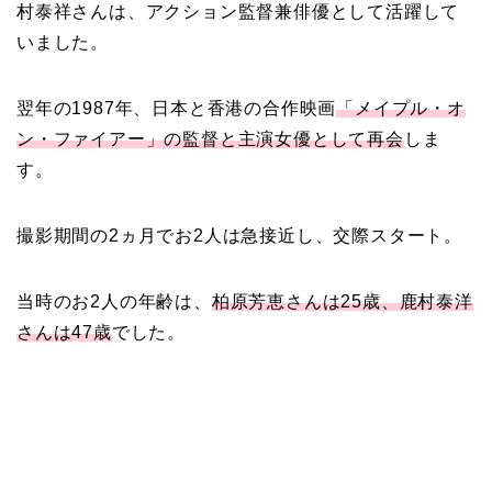
村泰祥さんは、アクション監督兼俳優として活躍して
の結婚馴れ初めはバラエ
いました。
ティ番組！共演を重ねて
急接近！
翌年の1987年、日本と香港の合作映画
「メイプル・オ
ン・ファイアー」の監督と主演女優として再会
しま
本並健司が元嫁・美千代
す。
と離婚したのはいつ？顔
画像や離婚理由は？
撮影期間の2ヵ月でお2人は急接近し、交際スタート。
当時のお2人の年齢は、
柏原芳恵さんは25歳、鹿村泰洋
田村淳と嫁・香那の結婚
さんは47歳
でした。
馴れ初めは友人の紹介！
破局から復縁へ
【画像】相葉雅紀の嫁は