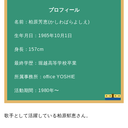
プロフィール
中森明菜の結婚歴！豪華
名前：柏原芳恵(かしわばらよしえ)
すぎる歴代彼氏４人と
「隠し子」の噂とは？
生年月日：1965年10月1日
身長：157cm
二宮和也と嫁・伊藤綾子
の結婚馴れ初めはバラエ
最終学歴：堀越高等学校卒業
ティ番組！共演を重ねて
所属事務所：office YOSHIE
急接近！
活動期間：1980年〜
本並健司が元嫁・美千代
と離婚したのはいつ？顔
歌手として活躍している柏原郁恵さん。
画像や離婚理由は？