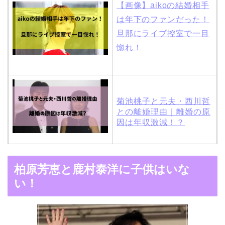
【画像】aikoの結婚相手
は年下のファンだった！
旦那にライブ控室で一目
惚れ！
菊池桃子と元夫・西川哲
との離婚理由｜離婚の原
因は年収激減！？
木村拓哉と嫁・工藤静香
柏原芳恵と鹿村泰洋に子供はいな
の馴れ初めは「SMAP×S
い！
MAP」！憧れの人との共
演でキムタクがド緊張！