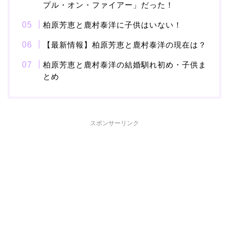
プル・オン・ファイアー」だった！
柏原芳恵と鹿村泰洋に子供はいない！
本並健司が元嫁・美千代
と離婚したのはいつ？顔
【最新情報】柏原芳恵と鹿村泰洋の現在は？
画像や離婚理由は？
柏原芳恵と鹿村泰洋の結婚馴れ初め・子供ま
とめ
田村淳と嫁・香那の結婚
馴れ初めは友人の紹介！
スポンサーリンク
破局から復縁へ
【画像】相葉雅紀の嫁は
関西出身の癒し系美人！
元タレントで交際期間約
10年！