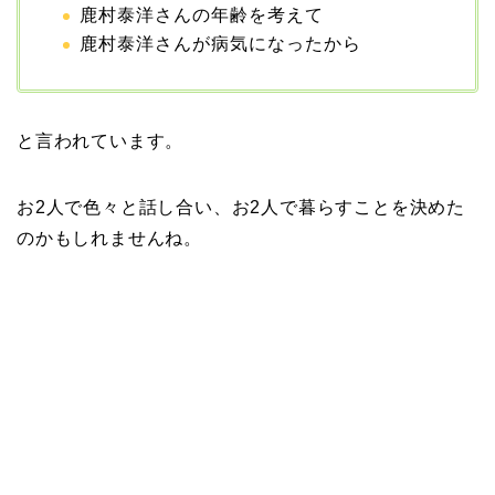
鹿村泰洋さんの年齢を考えて
鹿村泰洋さんが病気になったから
本並健司が元嫁・美千代
と離婚したのはいつ？顔
画像や離婚理由は？
と言われています。
お2人で色々と話し合い、お2人で暮らすことを決めた
田村淳と嫁・香那の結婚
のかもしれませんね。
馴れ初めは友人の紹介！
破局から復縁へ
【画像】相葉雅紀の嫁は
関西出身の癒し系美人！
元タレントで交際期間約
10年！