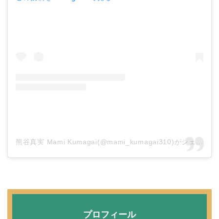
二宮和也と嫁・伊藤綾子
の結婚馴れ初めはバラエ
ティ番組！共演を重ねて
急接近！
本並健司が元嫁・美千代
と離婚したのはいつ？顔
画像や離婚理由は？
熊谷真実 Mami Kumagai(@mami_kumagai310)がシェアした投稿
田村淳と嫁・香那の結婚
馴れ初めは友人の紹介！
破局から復縁へ
プロフィール