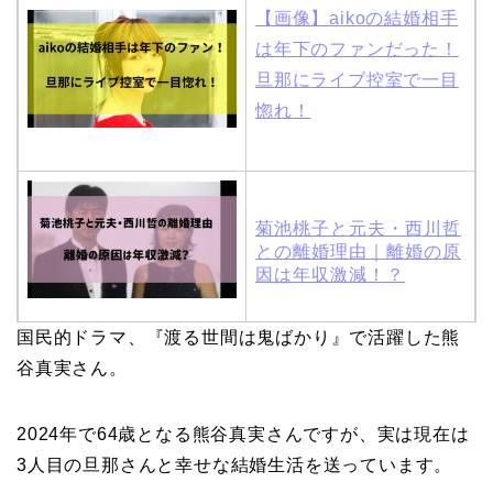
【画像】aikoの結婚相手
は年下のファンだった！
旦那にライブ控室で一目
惚れ！
菊池桃子と元夫・西川哲
との離婚理由｜離婚の原
因は年収激減！？
国民的ドラマ、『渡る世間は鬼ばかり』で活躍した熊
木村拓哉と嫁・工藤静香
谷真実さん。
の馴れ初めは「SMAP×S
MAP」！憧れの人との共
2024年で64歳となる熊谷真実さんですが、実は
現在は
演でキムタクがド緊張！
3
人目の旦那さんと幸せな結婚生活を送っています
。