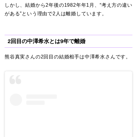
しかし、
結婚から
2
年後
の
1982年
年
1
月
、
“
考え方の違い
がある
”
という
理由で
2
人は離婚しています。
2回目の中澤希水とは9年で離婚
熊谷真実さんの
2
回目の結婚相手は中澤希水さん
です。