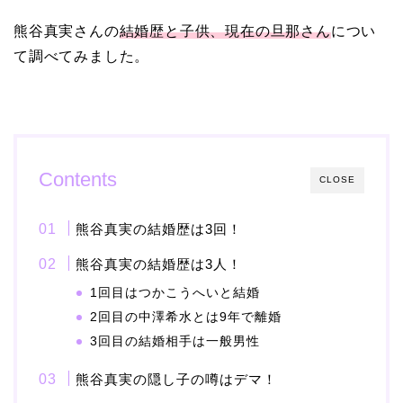
熊谷真実さんの
結婚歴と子供、現在の旦那さん
につい
【画像】ブーニンの嫁は
て調べてみました。
資産家の娘！馴れ初めは
取材！？
中森明菜の結婚歴！豪華
Contents
CLOSE
すぎる歴代彼氏４人と
「隠し子」の噂とは？
熊谷真実の結婚歴は3回！
熊谷真実の結婚歴は3人！
1回目はつかこうへいと結婚
二宮和也と嫁・伊藤綾子
2回目の中澤希水とは9年で離婚
の結婚馴れ初めはバラエ
3回目の結婚相手は一般男性
ティ番組！共演を重ねて
急接近！
熊谷真実の隠し子の噂はデマ！