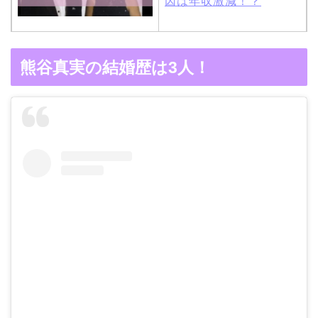
因は年収激減！？
木村拓哉と嫁・工藤静香
熊谷真実の結婚歴は3人！
の馴れ初めは「SMAP×S
MAP」！憧れの人との共
演でキムタクがド緊張！
【画像】ブーニンの嫁は
資産家の娘！馴れ初めは
取材！？
中森明菜の結婚歴！豪華
すぎる歴代彼氏４人と