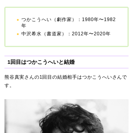
破局から復縁へ
つかこうへい（劇作家）：1980年〜1982
年
【画像】相葉雅紀の嫁は
中沢希水（書道家）：2012年〜2020年
関西出身の癒し系美人！
元タレントで交際期間約
10年！
1回目はつかこうへいと結婚
岩堀せりと夫のGLAY・T
熊谷真実さんの
1
回目の結婚相手はつかこうへいさん
で
AKUROの結婚馴れ初め
す。
はスポーツジム！キュー
ピットは佐田真由美