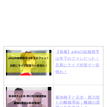
【画像】aikoの結婚相手
は年下のファンだった！
旦那にライブ控室で一目
惚れ！
菊池桃子と元夫・西川哲
との離婚理由｜離婚の原