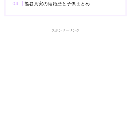
熊谷真実の結婚歴と子供まとめ
本並健司が元嫁・美千代
と離婚したのはいつ？顔
スポンサーリンク
画像や離婚理由は？
田村淳と嫁・香那の結婚
馴れ初めは友人の紹介！
破局から復縁へ
【画像】相葉雅紀の嫁は
関西出身の癒し系美人！
元タレントで交際期間約
10年！