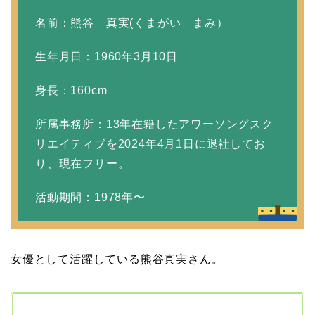
名前：熊谷 真実(くまがい まみ）
【画像】相葉雅紀の嫁は
生年月日：1960年3月10日
関西出身の癒し系美人！
元タレントで交際期間約
身長：160cm
10年！
所属事務所：13年在籍したアワーソングスク
リエイティブを2024年4月1日に退社してお
岩堀せりと夫のGLAY・T
り、現在フリー。
AKUROの結婚馴れ初め
活動期間：1978年〜
はスポーツジム！キュー
ピットは佐田真由美
女優として活躍している熊谷真実さん。