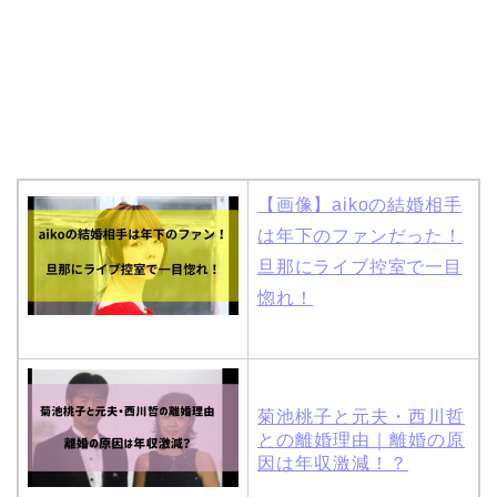
岩堀せりと夫のGLAY・T
AKUROの結婚馴れ初め
はスポーツジム！キュー
ピットは佐田真由美
【画像】aikoの結婚相手
は年下のファンだった！
旦那にライブ控室で一目
惚れ！
菊池桃子と元夫・西川哲
との離婚理由｜離婚の原
因は年収激減！？