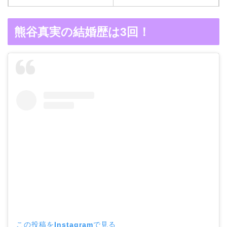
木村拓哉と嫁・工藤静香
熊谷真実の結婚歴は3回！
の馴れ初めは「SMAP×S
MAP」！憧れの人との共
演でキムタクがド緊張！
【画像】ブーニンの嫁は
資産家の娘！馴れ初めは
取材！？
中森明菜の結婚歴！豪華
すぎる歴代彼氏４人と
「隠し子」の噂とは？
この投稿をInstagramで見る