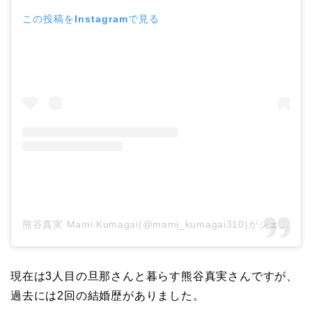
「隠し子」の噂とは？
この投稿をInstagramで見る
二宮和也と嫁・伊藤綾子
の結婚馴れ初めはバラエ
ティ番組！共演を重ねて
急接近！
本並健司が元嫁・美千代
と離婚したのはいつ？顔
画像や離婚理由は？
熊谷真実 Mami Kumagai(@mami_kumagai310)がシェアした投稿
現在は3人目の旦那さんと暮らす熊谷真実さんですが、
田村淳と嫁・香那の結婚
過去には
2
回の結婚歴
がありました。
馴れ初めは友人の紹介！