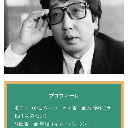
プロフィール
名前：つかこうへい 日本名；金原 峰雄（か
ねはら みねお）
韓国名：金 峰雄（キム・ボンウン）