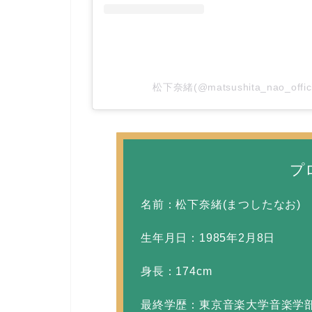
松下奈緒(@matsushita_nao_of
プ
名前：松下奈緒(まつしたなお)
生年月日：1985年2月8日
身長：174cm
最終学歴：東京音楽大学音楽学