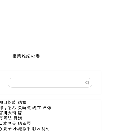
相葉雅紀の妻
柳田悠岐 結婚
都はるみ 矢崎滋 現在 画像
宮川大輔 嫁
藤岡弘 再婚
坂本冬美 結婚歴
永夏子 小池徹平 馴れ初め