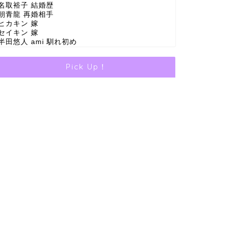
名取裕子 結婚歴
朝青龍 再婚相手
ヒカキン 嫁
セイキン 嫁
半田悠人 ami 馴れ初め
Pick Up！