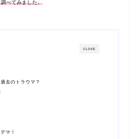
、調べてみました。
CLOSE
は過去のトラウマ？
適
はデマ！