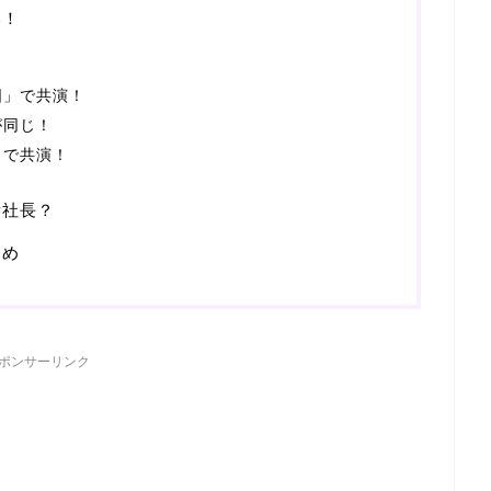
い！
図」で共演！
が同じ！
」で共演！
所社長？
とめ
ポンサーリンク