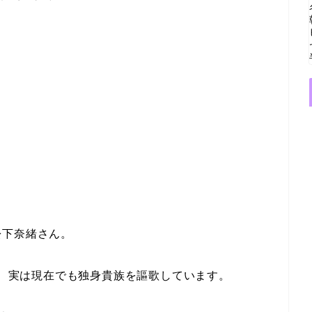
松下奈緒さん。
が、実は
現在でも独身貴族を謳歌しています
。