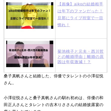
【画像】aikoの結婚相手
は年下のファンだった！
旦那にライブ控室で一目
惚れ！
菊池桃子と元夫・西川哲
との離婚理由｜離婚の原
因は年収激減！？
桑子真帆さんと結婚した、俳優でタレントの小澤征悦
木村拓哉と嫁・工藤静香
さん。
の馴れ初めは「SMAP×S
MAP」！憧れの人との共
小澤征悦さんと桑子真帆さんの馴れ初めは、俳優の和
演でキムタクがド緊張！
田正人さんとタレントの吉木りささんの結婚披露宴の