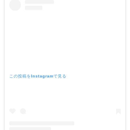
【画像】ブーニンの嫁は
資産家の娘！馴れ初めは
取材！？
中森明菜の結婚歴！豪華
すぎる歴代彼氏４人と
「隠し子」の噂とは？
この投稿をInstagramで見る
二宮和也と嫁・伊藤綾子
の結婚馴れ初めはバラエ
ティ番組！共演を重ねて
急接近！