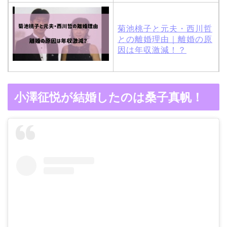
菊池桃子と元夫・西川哲
との離婚理由｜離婚の原
因は年収激減！？
木村拓哉と嫁・工藤静香
小澤征悦が結婚したのは桑子真帆！
の馴れ初めは「SMAP×S
MAP」！憧れの人との共
演でキムタクがド緊張！
【画像】ブーニンの嫁は
資産家の娘！馴れ初めは
取材！？