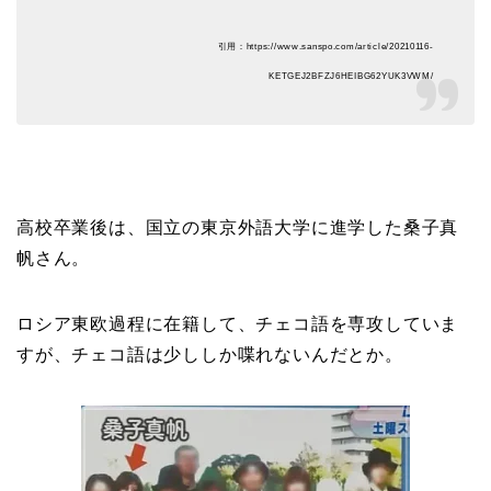
引用：https://www.sanspo.com/article/20210116-
KETGEJ2BFZJ6HEIBG62YUK3VWM/
高校卒業後は、国立の東京外語大学に進学した桑子真
帆さん。
ロシア東欧過程に在籍して、チェコ語を専攻していま
すが、チェコ語は少ししか喋れないんだとか。