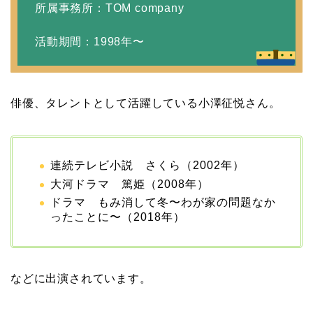
所属事務所：TOM company
岩堀せりと夫のGLAY・T
活動期間：1998年〜
AKUROの結婚馴れ初め
はスポーツジム！キュー
ピットは佐田真由美
俳優、タレントとして活躍している小澤征悦さん。
連続テレビ小説 さくら（2002年）
大河ドラマ 篤姫（2008年）
ドラマ もみ消して冬〜わが家の問題なか
ったことに〜（2018年）
などに出演されています。