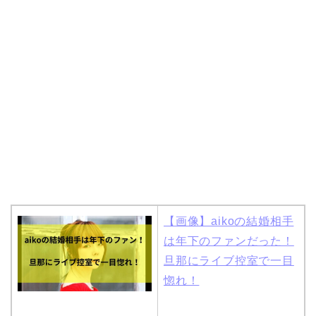
【画像】aikoの結婚相手
は年下のファンだった！
旦那にライブ控室で一目
惚れ！