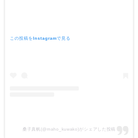
中森明菜の結婚歴！豪華
すぎる歴代彼氏４人と
「隠し子」の噂とは？
この投稿をInstagramで見る
二宮和也と嫁・伊藤綾子
の結婚馴れ初めはバラエ
ティ番組！共演を重ねて
急接近！
本並健司が元嫁・美千代
と離婚したのはいつ？顔
画像や離婚理由は？
桑子真帆(@maho_kuwako)がシェアした投稿