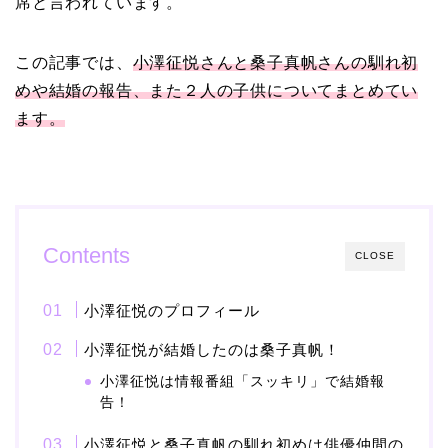
席と言われています。
【画像】ブーニンの嫁は
この記事では、
小澤征悦さんと桑子真帆さんの馴れ初
資産家の娘！馴れ初めは
めや結婚の報告、また２人の子供についてまとめてい
取材！？
ます。
中森明菜の結婚歴！豪華
すぎる歴代彼氏４人と
「隠し子」の噂とは？
Contents
CLOSE
小澤征悦のプロフィール
二宮和也と嫁・伊藤綾子
小澤征悦が結婚したのは桑子真帆！
の結婚馴れ初めはバラエ
小澤征悦は情報番組「スッキリ」で結婚報
ティ番組！共演を重ねて
告！
急接近！
小澤征悦と桑子真帆の馴れ初めは俳優仲間の