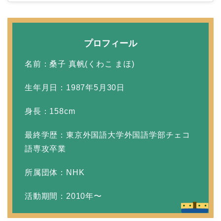
田村淳と嫁・香那の結婚
馴れ初めは友人の紹介！
プロフィール
破局から復縁へ
名前：桑子 真帆(くわこ まほ)
生年月日：1987年5月30日
【画像】相葉雅紀の嫁は
関西出身の癒し系美人！
身長：158cm
元タレントで交際期間約
最終学歴：東京外国語大学外国語学部チェコ
10年！
語専攻卒業
所属団体：NHK
岩堀せりと夫のGLAY・T
AKUROの結婚馴れ初め
活動期間：2010年〜
はスポーツジム！キュー
ピットは佐田真由美