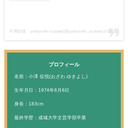
本並健司が元嫁・美千代
と離婚したのはいつ？顔
画像や離婚理由は？
小澤征悦 yukiyoshi ozawa(@yukiyoshi_ozawa)がシェアした投稿
田村淳と嫁・香那の結婚
馴れ初めは友人の紹介！
プロフィール
破局から復縁へ
名前：小澤 征悦(おざわ ゆきよし)
生年月日：1974年6月6日
【画像】相葉雅紀の嫁は
関西出身の癒し系美人！
身長：183cm
元タレントで交際期間約
最終学歴：成城大学文芸学部卒業
10年！