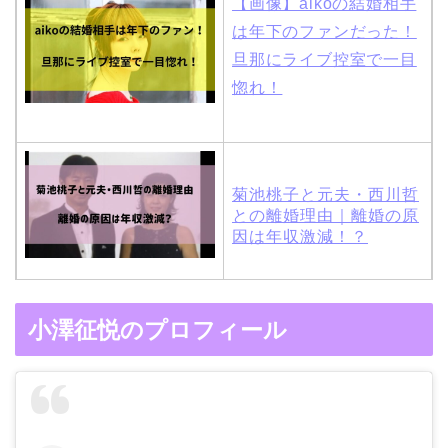
【画像】aikoの結婚相手
は年下のファンだった！
旦那にライブ控室で一目
惚れ！
菊池桃子と元夫・西川哲
との離婚理由｜離婚の原
因は年収激減！？
木村拓哉と嫁・工藤静香
小澤征悦のプロフィール
の馴れ初めは「SMAP×S
MAP」！憧れの人との共
演でキムタクがド緊張！