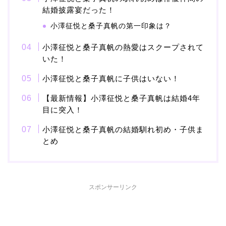
結婚披露宴だった！
小澤征悦と桑子真帆の第一印象は？
本並健司が元嫁・美千代
と離婚したのはいつ？顔
小澤征悦と桑子真帆の熱愛はスクープされて
画像や離婚理由は？
いた！
小澤征悦と桑子真帆に子供はいない！
【最新情報】小澤征悦と桑子真帆は結婚4年
田村淳と嫁・香那の結婚
目に突入！
馴れ初めは友人の紹介！
小澤征悦と桑子真帆の結婚馴れ初め・子供ま
破局から復縁へ
とめ
【画像】相葉雅紀の嫁は
関西出身の癒し系美人！
スポンサーリンク
元タレントで交際期間約
10年！