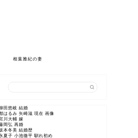
相葉雅紀の妻
柳田悠岐 結婚
都はるみ 矢崎滋 現在 画像
宮川大輔 嫁
藤岡弘 再婚
坂本冬美 結婚歴
永夏子 小池徹平 馴れ初め