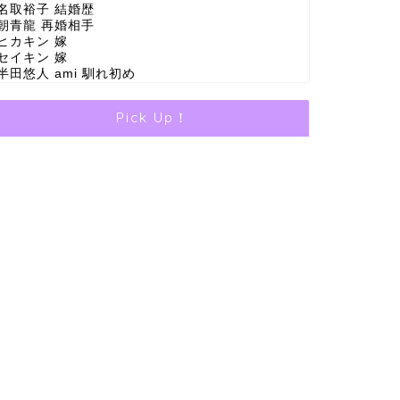
名取裕子 結婚歴
朝青龍 再婚相手
ヒカキン 嫁
セイキン 嫁
半田悠人 ami 馴れ初め
Pick Up！