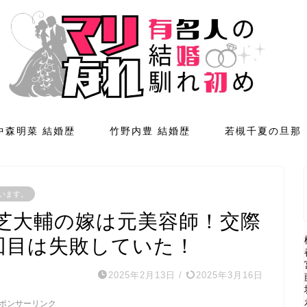
中森明菜 結婚歴
竹野内豊 結婚歴
若槻千夏の旦那
います。
芝大輔の嫁は元美容師！交際
回目は失敗していた！
2025年2月13日
/
2025年3月16日
ポンサーリンク