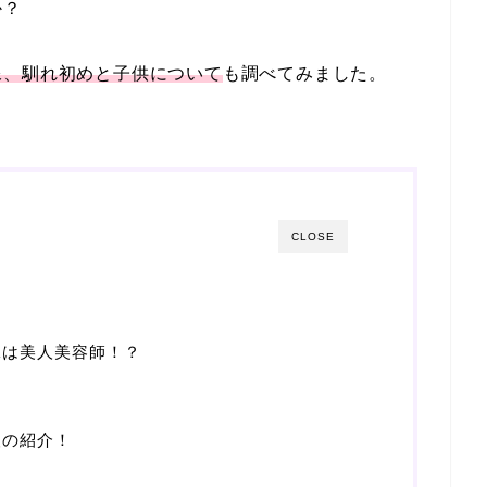
か？
像、馴れ初めと子供について
も調べてみました。
CLOSE
嫁は美人美容師！？
！
人の紹介！