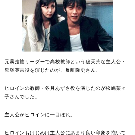
二宮和也と嫁・伊藤綾子
の結婚馴れ初めはバラエ
ティ番組！共演を重ねて
急接近！
本並健司が元嫁・美千代
と離婚したのはいつ？顔
元暴走族リーダーで高校教師という破天荒な主人公・
画像や離婚理由は？
鬼塚英吉役を演じたのが、反町隆史さん。
ヒロインの教師・冬月あずさ役を演じたのが松嶋菜々
田村淳と嫁・香那の結婚
子さんでした。
馴れ初めは友人の紹介！
破局から復縁へ
主人公がヒロインに一目ぼれ。
ヒロインもはじめは主人公にあまり良い印象を抱いて