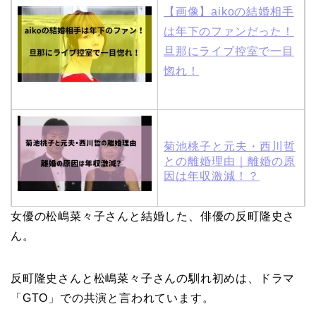
【画像】aikoの結婚相手
は年下のファンだった！
旦那にライブ控室で一目
惚れ！
菊池桃子と元夫・西川哲
との離婚理由｜離婚の原
因は年収激減！？
女優の松嶋菜々子さんと結婚した、俳優の反町隆史さ
木村拓哉と嫁・工藤静香
ん。
の馴れ初めは「SMAP×S
MAP」！憧れの人との共
反町隆史さんと松嶋菜々子さんの馴れ初めは、ドラマ
演でキムタクがド緊張！
「GTO」での共演と言われています。