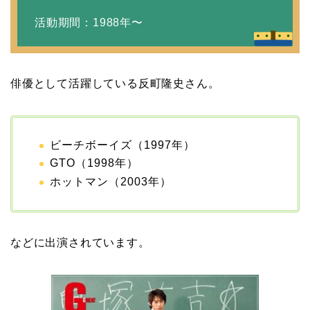
活動期間：1988年〜
田村淳と嫁・香那の結婚
馴れ初めは友人の紹介！
俳優として活躍している反町隆史さん。
破局から復縁へ
【画像】相葉雅紀の嫁は
ビーチボーイズ（1997年）
関西出身の癒し系美人！
GTO（1998年）
元タレントで交際期間約
ホットマン（2003年）
10年！
などに出演されています。
岩堀せりと夫のGLAY・T
AKUROの結婚馴れ初め
はスポーツジム！キュー