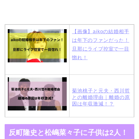
【画像】aikoの結婚相手
は年下のファンだった！
旦那にライブ控室で一目
惚れ！
菊池桃子と元夫・西川哲
との離婚理由｜離婚の原
因は年収激減！？
木村拓哉と嫁・工藤静香
反町隆史と松嶋菜々子に子供は2人！
の馴れ初めは「SMAP×S