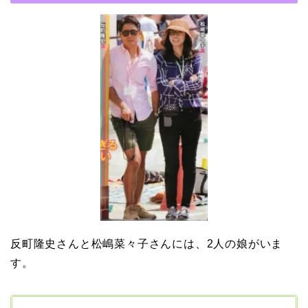
MAP」！憧れの人との共
演でキムタクがド緊張！
【画像】ブーニンの嫁は
資産家の娘！馴れ初めは
取材！？
中森明菜の結婚歴！豪華
すぎる歴代彼氏４人と
「隠し子」の噂とは？
反町隆史さんと松嶋菜々子さんには、2人の娘がいま
す。
二宮和也と嫁・伊藤綾子
の結婚馴れ初めはバラエ