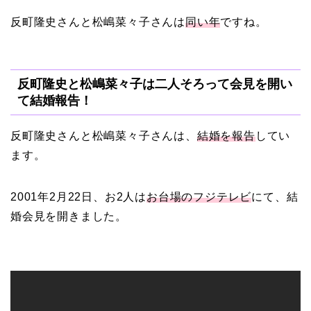
AKUROの結婚馴れ初め
反町隆史さんと松嶋菜々子さんは
同い年
ですね。
はスポーツジム！キュー
ピットは佐田真由美
反町隆史と松嶋菜々子は二人そろって会見を開い
て結婚報告！
反町隆史さんと松嶋菜々子さんは、
結婚を報告
してい
ます。
2001年2月22日、お2人は
お台場のフジテレビ
にて、結
婚会見を開きました。