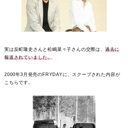
資産家の娘！馴れ初めは
取材！？
中森明菜の結婚歴！豪華
実は反町隆史さんと松嶋菜々子さんの交際は、
過去に
すぎる歴代彼氏４人と
報道されていました。
「隠し子」の噂とは？
2000年3月発売のFRYDAYに、スクープされた内容が
二宮和也と嫁・伊藤綾子
こちらです。
の結婚馴れ初めはバラエ
ティ番組！共演を重ねて
急接近！