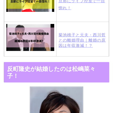
旦那にライブ控室で一目
惚れ！
菊池桃子と元夫・西川哲
との離婚理由｜離婚の原
因は年収激減！？
木村拓哉と嫁・工藤静香
反町隆史が結婚したのは松嶋菜々
の馴れ初めは「SMAP×S
子！
MAP」！憧れの人との共
演でキムタクがド緊張！
【画像】ブーニンの嫁は