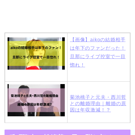
【画像】aikoの結婚相手
は年下のファンだった！
旦那にライブ控室で一目
惚れ！
菊池桃子と元夫・西川哲
との離婚理由｜離婚の原
因は年収激減！？
木村拓哉と嫁・工藤静香