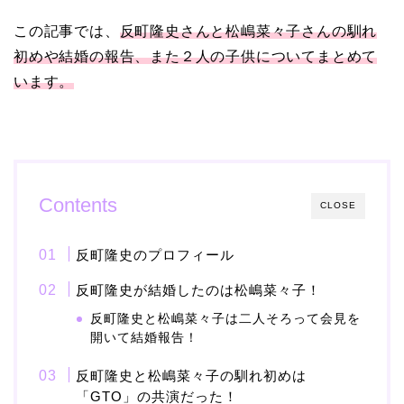
この記事では、
反町隆史さんと松嶋菜々子さんの馴れ
【画像】ブーニンの嫁は
初めや結婚の報告、また２人の子供についてまとめて
資産家の娘！馴れ初めは
います。
取材！？
中森明菜の結婚歴！豪華
すぎる歴代彼氏４人と
Contents
CLOSE
「隠し子」の噂とは？
反町隆史のプロフィール
反町隆史が結婚したのは松嶋菜々子！
二宮和也と嫁・伊藤綾子
反町隆史と松嶋菜々子は二人そろって会見を
の結婚馴れ初めはバラエ
開いて結婚報告！
ティ番組！共演を重ねて
反町隆史と松嶋菜々子の馴れ初めは
急接近！
「GTO」の共演だった！