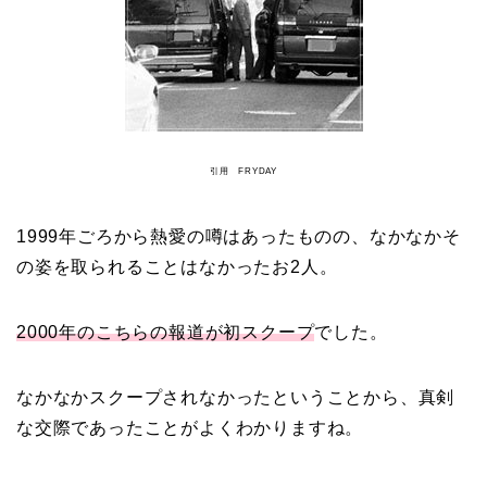
本並健司が元嫁・美千代
と離婚したのはいつ？顔
画像や離婚理由は？
田村淳と嫁・香那の結婚
引用 FRYDAY
馴れ初めは友人の紹介！
破局から復縁へ
1999年ごろから熱愛の噂はあったものの、なかなかそ
の姿を取られることはなかったお2人。
【画像】相葉雅紀の嫁は
2000年のこちらの報道が初スクープ
でした。
関西出身の癒し系美人！
元タレントで交際期間約
なかなかスクープされなかったということから、真剣
10年！
な交際であったことがよくわかりますね。