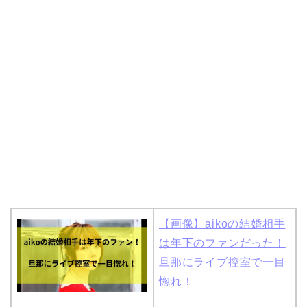
岩堀せりと夫のGLAY・T
AKUROの結婚馴れ初め
はスポーツジム！キュー
ピットは佐田真由美
【画像】aikoの結婚相手
は年下のファンだった！
旦那にライブ控室で一目
惚れ！