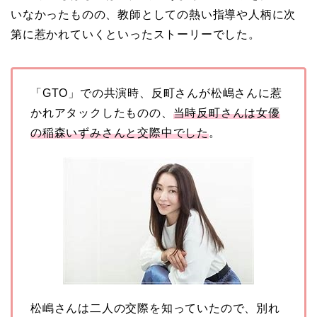
【画像】相葉雅紀の嫁は
いなかったものの、教師としての熱い指導や人柄に次
関西出身の癒し系美人！
第に惹かれていくといったストーリーでした。
元タレントで交際期間約
10年！
「GTO」での共演時、反町さんが松嶋さんに惹
かれアタックしたものの、
当時反町さんは女優
岩堀せりと夫のGLAY・T
の稲森いずみさんと交際中でした
。
AKUROの結婚馴れ初め
はスポーツジム！キュー
ピットは佐田真由美
松嶋さんは二人の交際を知っていたので、別れ