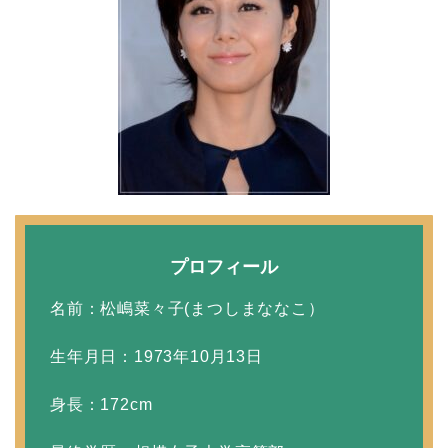
資産家の娘！馴れ初めは
取材！？
中森明菜の結婚歴！豪華
すぎる歴代彼氏４人と
「隠し子」の噂とは？
二宮和也と嫁・伊藤綾子
プロフィール
の結婚馴れ初めはバラエ
名前：松嶋菜々子(まつしまななこ）
ティ番組！共演を重ねて
急接近！
生年月日：1973年10月13日
身長：172cm
本並健司が元嫁・美千代