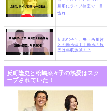
旦那にライブ控室で一目
惚れ！
菊池桃子と元夫・西川哲
との離婚理由｜離婚の原
因は年収激減！？
木村拓哉と嫁・工藤静香
反町隆史と松嶋菜々子の熱愛はスク
の馴れ初めは「SMAP×S
ープされていた！
MAP」！憧れの人との共
演でキムタクがド緊張！
【画像】ブーニンの嫁は