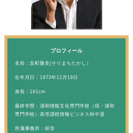
中森明菜の結婚歴！豪華
すぎる歴代彼氏４人と
「隠し子」の噂とは？
プロフィール
二宮和也と嫁・伊藤綾子
名前：反町隆史(そりまちたかし）
の結婚馴れ初めはバラエ
ティ番組！共演を重ねて
生年月日：1973年12月19日
急接近！
身長：181cm
最終学歴：浦和情報文化専門学校（現・浦和
本並健司が元嫁・美千代
専門学校）高等課程情報ビジネス科中退
と離婚したのはいつ？顔
画像や離婚理由は？
所属事務所：研音