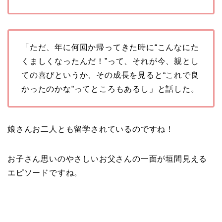
関西出身の癒し系美人！
元タレントで交際期間約
10年！
「ただ、年に何回か帰ってきた時に“こんなにた
くましくなったんだ！”って、それが今、親とし
岩堀せりと夫のGLAY・T
ての喜びというか、その成長を見ると“これで良
AKUROの結婚馴れ初め
かったのかな”ってところもあるし」と話した。
はスポーツジム！キュー
ピットは佐田真由美
娘さんお二人とも留学されているのですね！
お子さん思いのやさしいお父さんの一面が垣間見える
エピソードですね。