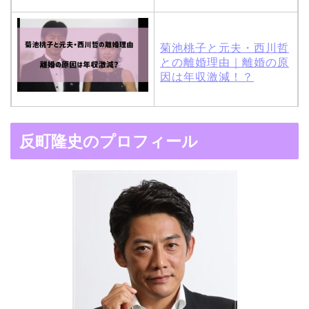
菊池桃子と元夫・西川哲
との離婚理由｜離婚の原
因は年収激減！？
木村拓哉と嫁・工藤静香
反町隆史のプロフィール
の馴れ初めは「SMAP×S
MAP」！憧れの人との共
演でキムタクがド緊張！
【画像】ブーニンの嫁は
資産家の娘！馴れ初めは
取材！？