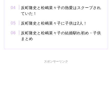
反町隆史と松嶋菜々子の熱愛はスクープされ
ていた！
本並健司が元嫁・美千代
と離婚したのはいつ？顔
反町隆史と松嶋菜々子に子供は2人！
画像や離婚理由は？
反町隆史と松嶋菜々子の結婚馴れ初め・子供
まとめ
田村淳と嫁・香那の結婚
馴れ初めは友人の紹介！
スポンサーリンク
破局から復縁へ
【画像】相葉雅紀の嫁は
関西出身の癒し系美人！
元タレントで交際期間約
10年！