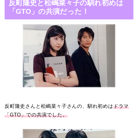
反町隆史と松嶋菜々子の馴れ初めは
の馴れ初めは「SMAP×S
「GTO」の共演だった！
MAP」！憧れの人との共
演でキムタクがド緊張！
【画像】ブーニンの嫁は
資産家の娘！馴れ初めは
取材！？
中森明菜の結婚歴！豪華
すぎる歴代彼氏４人と
反町隆史さんと松嶋菜々子さんの、馴れ初めは
ドラマ
「隠し子」の噂とは？
「GTO」での共演でした。