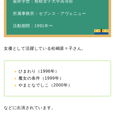
最終学歴：相模女子大学高等部
と離婚したのはいつ？顔
画像や離婚理由は？
所属事務所：セブンス・アヴェニュー
活動期間：1991年〜
田村淳と嫁・香那の結婚
馴れ初めは友人の紹介！
女優として活躍している松嶋菜々子さん。
破局から復縁へ
【画像】相葉雅紀の嫁は
ひまわり（1996年）
関西出身の癒し系美人！
魔女の条件（1999年）
元タレントで交際期間約
やまとなでしこ（2000年）
10年！
などに出演されています。
岩堀せりと夫のGLAY・T