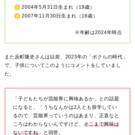
2004年5月31日生まれ（19歳）
ティ番組！共演を重ねて
2007年11月30日生まれ（16歳）
急接近！
※年齢は2024年時点
本並健司が元嫁・美千代
と離婚したのはいつ？顔
また反町隆史さんは以前、2023年の「ボクらの時代」
画像や離婚理由は？
で、子供についてこのようにコメントをしていまし
た。
田村淳と嫁・香那の結婚
馴れ初めは友人の紹介！
「子どもたちが芸能界に興味あるか」との話題
破局から復縁へ
になると、「うちなんかは2人とも留学してい
るので、芸能界っていうのはあまり、正直なと
ころはわからないんですけど、
そこまで興味は
【画像】相葉雅紀の嫁は
ないですね
」と回答。