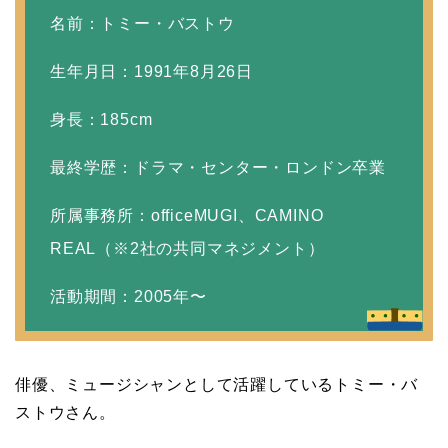
破局から復縁へ
名前：トミー・バストウ
生年月日：1991年8月26日
【画像】相葉雅紀の嫁は
関西出身の癒し系美人！
身長：185cm
元タレントで交際期間約
最終学歴：ドラマ・センター・ロンドン卒業
10年！
所属事務所：officeMUGI、CAMINO
岩堀せりと夫のGLAY・T
REAL（※2社の共同マネジメント）
AKUROの結婚馴れ初め
活動期間：2005年〜
はスポーツジム！キュー
ピットは佐田真由美
俳優、ミュージシャンとして活躍しているトミー・バ
ストウさん。