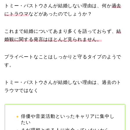
トミー・バストウさんが結婚しない理由は、何か
過去
にトラウマ
などがあったのでしょうか？
二宮和也と嫁・伊藤綾子
の結婚馴れ初めはバラエ
これまで結婚についてあまり多くを語っておらず、
結
ティ番組！共演を重ねて
婚観に関する発言はほとんど見られません。
急接近！
プライベートなことはしっかりと守るタイプのようで
本並健司が元嫁・美千代
す。
と離婚したのはいつ？顔
画像や離婚理由は？
トミー・バストウさんが結婚しない理由は、過去のト
ラウマではなく
田村淳と嫁・香那の結婚
馴れ初めは友人の紹介！
俳優や音楽活動といったキャリアに集中し
たい
破局から復縁へ