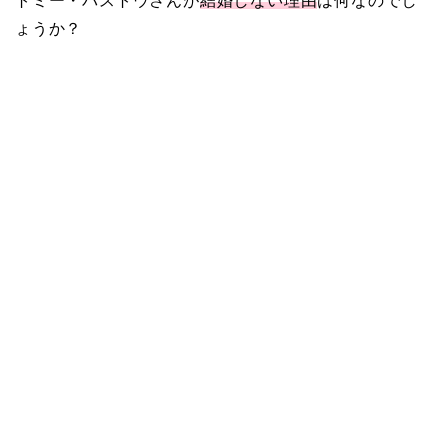
トミー・バストウさんが
結婚しない理由
は何なのでし
ょうか？