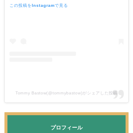
この投稿をInstagramで見る
二宮和也と嫁・伊藤綾子
の結婚馴れ初めはバラエ
ティ番組！共演を重ねて
急接近！
本並健司が元嫁・美千代
と離婚したのはいつ？顔
画像や離婚理由は？
Tommy Bastow(@tommybastow)がシェアした投稿
田村淳と嫁・香那の結婚
馴れ初めは友人の紹介！
プロフィール