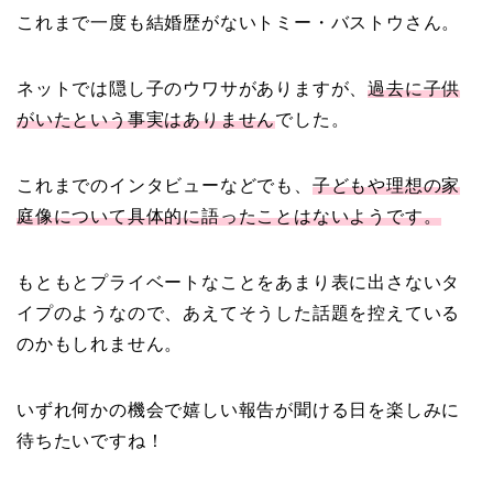
これまで一度も結婚歴がないトミー・バストウさん。
二宮和也と嫁・伊藤綾子
ネットでは隠し子のウワサがありますが、
過去に子供
の結婚馴れ初めはバラエ
がいたという事実はありません
でした。
ティ番組！共演を重ねて
急接近！
これまでのインタビューなどでも、
子どもや理想の家
庭像について具体的に語ったことはないようです。
本並健司が元嫁・美千代
もともとプライベートなことをあまり表に出さないタ
と離婚したのはいつ？顔
イプのようなので、あえてそうした話題を控えている
画像や離婚理由は？
のかもしれません。
いずれ何かの機会で嬉しい報告が聞ける日を楽しみに
田村淳と嫁・香那の結婚
待ちたいですね！
馴れ初めは友人の紹介！
破局から復縁へ