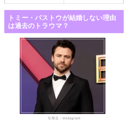
木村拓哉と嫁・工藤静香
トミー・バストウが結婚しない理由
の馴れ初めは「SMAP×S
は過去のトラウマ？
MAP」！憧れの人との共
演でキムタクがド緊張！
【画像】ブーニンの嫁は
資産家の娘！馴れ初めは
取材！？
中森明菜の結婚歴！豪華
すぎる歴代彼氏４人と
引用元：
Instagram
「隠し子」の噂とは？