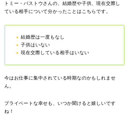
トミー・バストウさんの、結婚歴や子供、現在交際し
ている相手について分かったことはこちらです。
【画像】ブーニンの嫁は
資産家の娘！馴れ初めは
結婚歴は一度もなし
取材！？
子供はいない
現在交際している相手はいない
中森明菜の結婚歴！豪華
すぎる歴代彼氏４人と
今はお仕事に集中されている時期なのかもしれませ
「隠し子」の噂とは？
ん。
プライベートな幸せも、いつか聞けると嬉しいです
二宮和也と嫁・伊藤綾子
ね！
の結婚馴れ初めはバラエ
ティ番組！共演を重ねて