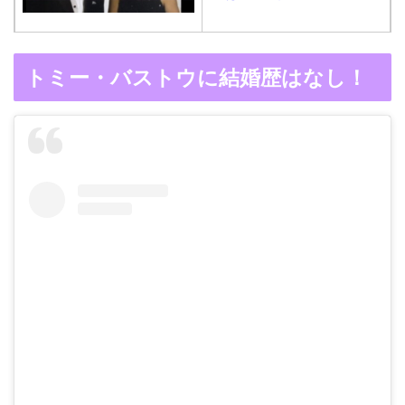
岩堀せりと夫のGLAY・T
木村拓哉と嫁・工藤静香
トミー・バストウに結婚歴はなし！
AKUROの結婚馴れ初め
の馴れ初めは「SMAP×S
はスポーツジム！キュー
MAP」！憧れの人との共
ピットは佐田真由美
演でキムタクがド緊張！
【画像】ブーニンの嫁は
資産家の娘！馴れ初めは
取材！？
中森明菜の結婚歴！豪華
すぎる歴代彼氏４人と
「隠し子」の噂とは？