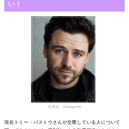
い！
MAP」！憧れの人との共
演でキムタクがド緊張！
【画像】ブーニンの嫁は
資産家の娘！馴れ初めは
取材！？
中森明菜の結婚歴！豪華
すぎる歴代彼氏４人と
「隠し子」の噂とは？
引用元：
Instagram
現在トミー・バストウさんが交際している人について
二宮和也と嫁・伊藤綾子