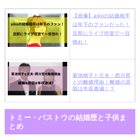
【画像】aikoの結婚相手
は年下のファンだった！
旦那にライブ控室で一目
惚れ！
菊池桃子と元夫・西川哲
との離婚理由｜離婚の原
因は年収激減！？
木村拓哉と嫁・工藤静香
トミー・バストウの結婚歴と子供ま
の馴れ初めは「SMAP×S
とめ
MAP」！憧れの人との共
演でキムタクがド緊張！