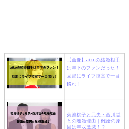
本並健司が元嫁・美千代
と離婚したのはいつ？顔
画像や離婚理由は？
田村淳と嫁・香那の結婚
【画像】aikoの結婚相手
馴れ初めは友人の紹介！
は年下のファンだった！
破局から復縁へ
旦那にライブ控室で一目
惚れ！
【画像】相葉雅紀の嫁は
関西出身の癒し系美人！
菊池桃子と元夫・西川哲
元タレントで交際期間約
との離婚理由｜離婚の原
10年！
因は年収激減！？