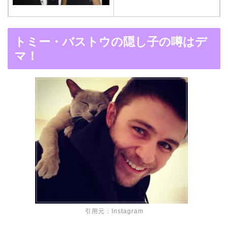
木村拓哉と嫁・工藤静香
トミー・バストウの隠し子の噂はデ
の馴れ初めは「SMAP×S
マ！
MAP」！憧れの人との共
演でキムタクがド緊張！
【画像】ブーニンの嫁は
資産家の娘！馴れ初めは
取材！？
中森明菜の結婚歴！豪華
すぎる歴代彼氏４人と
引用元：
Instagram
「隠し子」の噂とは？