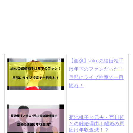
【画像】aikoの結婚相手
は年下のファンだった！
旦那にライブ控室で一目
惚れ！
菊池桃子と元夫・西川哲
との離婚理由｜離婚の原
因は年収激減！？