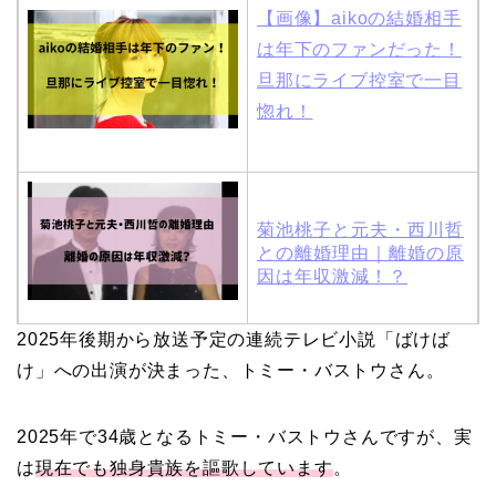
【画像】aikoの結婚相手
は年下のファンだった！
旦那にライブ控室で一目
惚れ！
菊池桃子と元夫・西川哲
との離婚理由｜離婚の原
因は年収激減！？
2025年後期から放送予定の連続テレビ小説「ばけば
木村拓哉と嫁・工藤静香
け」への出演が決まった、トミー・バストウさん。
の馴れ初めは「SMAP×S
MAP」！憧れの人との共
2025年で34歳となるトミー・バストウさんですが、実
演でキムタクがド緊張！
は
現在でも独身貴族を謳歌しています
。