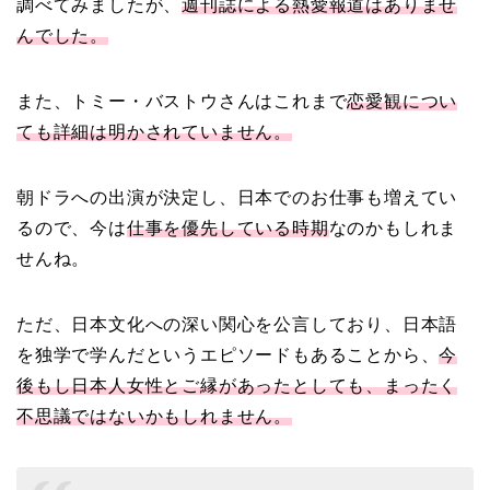
調べてみましたが、
週刊誌による熱愛報道はありませ
の結婚馴れ初めはバラエ
んでした。
ティ番組！共演を重ねて
急接近！
また、トミー・バストウさんはこれまで
恋愛観につい
ても詳細は明かされていません。
本並健司が元嫁・美千代
と離婚したのはいつ？顔
朝ドラへの出演が決定し、日本でのお仕事も増えてい
画像や離婚理由は？
るので、今は
仕事を優先している時期
なのかもしれま
せんね。
田村淳と嫁・香那の結婚
ただ、日本文化への深い関心を公言しており、日本語
馴れ初めは友人の紹介！
を独学で学んだというエピソードもあることから、
今
破局から復縁へ
後もし日本人女性とご縁があったとしても、まったく
不思議ではないかもしれません。
【画像】相葉雅紀の嫁は