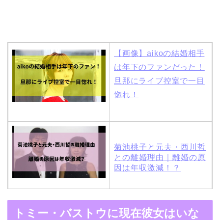
【画像】aikoの結婚相手
は年下のファンだった！
旦那にライブ控室で一目
惚れ！
菊池桃子と元夫・西川哲
との離婚理由｜離婚の原
因は年収激減！？
木村拓哉と嫁・工藤静香
トミー・バストウに現在彼女はいな
の馴れ初めは「SMAP×S