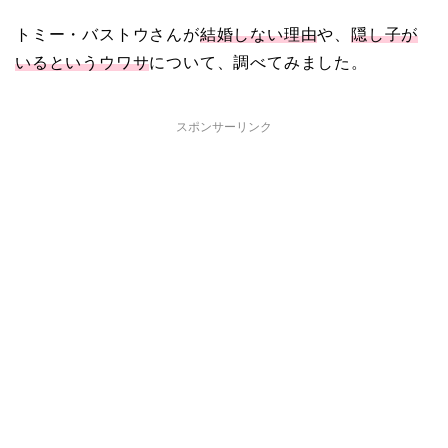
トミー・バストウさんが
結婚しない理由
や、
隠し子が
【画像】ブーニンの嫁は
いるというウワサ
について、調べてみました。
資産家の娘！馴れ初めは
取材！？
スポンサーリンク
中森明菜の結婚歴！豪華
すぎる歴代彼氏４人と
「隠し子」の噂とは？
二宮和也と嫁・伊藤綾子
の結婚馴れ初めはバラエ
ティ番組！共演を重ねて
急接近！