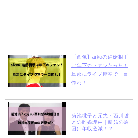
【画像】aikoの結婚相手
は年下のファンだった！
旦那にライブ控室で一目
惚れ！
菊池桃子と元夫・西川哲
との離婚理由｜離婚の原
因は年収激減！？