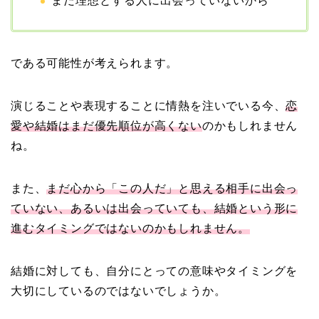
まだ理想とする人に出会っていないから
【画像】相葉雅紀の嫁は
である可能性が考えられます。
関西出身の癒し系美人！
元タレントで交際期間約
10年！
演じることや表現することに情熱を注いでいる今、
恋
愛や結婚はまだ優先順位が高くない
のかもしれません
ね。
岩堀せりと夫のGLAY・T
AKUROの結婚馴れ初め
また、
まだ心から「この人だ」と思える相手に出会っ
はスポーツジム！キュー
ていない、あるいは出会っていても、結婚という形に
ピットは佐田真由美
進むタイミングではないのかもしれません。
結婚に対しても、自分にとっての意味やタイミングを
大切にしているのではないでしょうか。