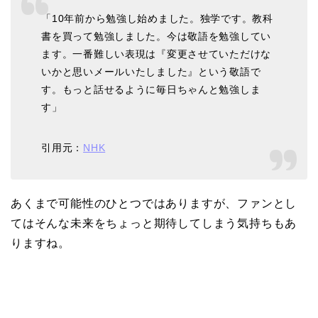
関西出身の癒し系美人！
「10年前から勉強し始めました。独学です。教科
元タレントで交際期間約
書を買って勉強しました。今は敬語を勉強してい
10年！
ます。一番難しい表現は『変更させていただけな
いかと思いメールいたしました』という敬語で
す。もっと話せるように毎日ちゃんと勉強しま
岩堀せりと夫のGLAY・T
す」
AKUROの結婚馴れ初め
はスポーツジム！キュー
引用元：
NHK
ピットは佐田真由美
あくまで可能性のひとつではありますが、ファンとし
てはそんな未来をちょっと期待してしまう気持ちもあ
りますね。