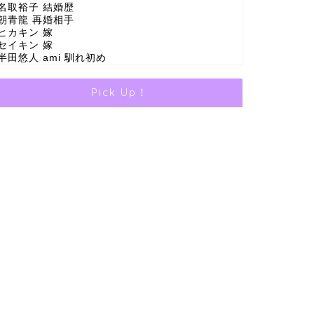
名取裕子 結婚歴
朝青龍 再婚相手
ヒカキン 嫁
セイキン 嫁
半田悠人 ami 馴れ初め
Pick Up！