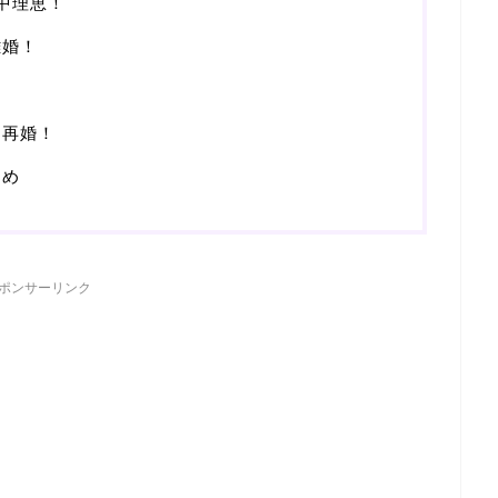
中理恵！
離婚！
と再婚！
とめ
ポンサーリンク