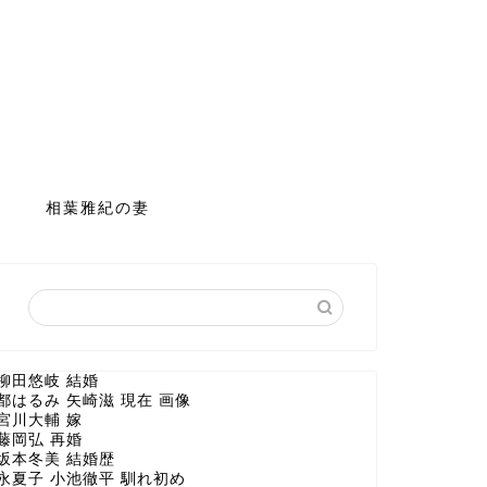
相葉雅紀の妻
柳田悠岐 結婚
都はるみ 矢崎滋 現在 画像
宮川大輔 嫁
藤岡弘 再婚
坂本冬美 結婚歴
永夏子 小池徹平 馴れ初め