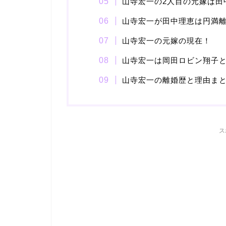
山寺宏一の2人目の元嫁は田
山寺宏一が田中理恵は円満
山寺宏一の元嫁の現在！
山寺宏一は岡田ロビン翔子
山寺宏一の離婚歴と理由ま
ス