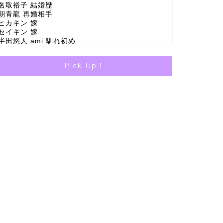
名取裕子 結婚歴
朝青龍 再婚相手
ヒカキン 嫁
セイキン 嫁
半田悠人 ami 馴れ初め
Pick Up！