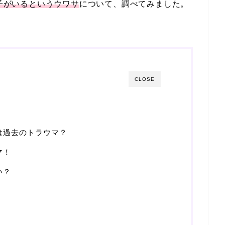
子がいるというウワサ
について、調べてみました。
CLOSE
由は過去のトラウマ？
マ！
い？