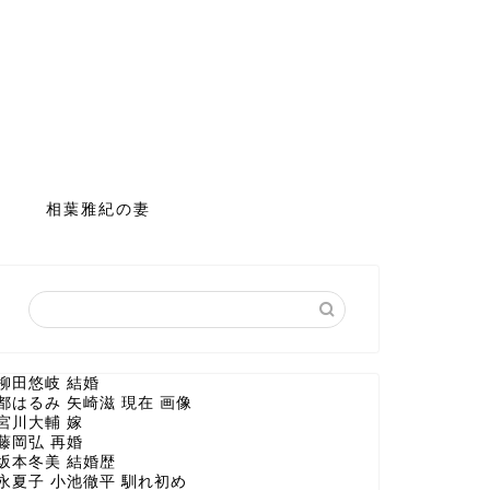
相葉雅紀の妻
柳田悠岐 結婚
都はるみ 矢崎滋 現在 画像
宮川大輔 嫁
藤岡弘 再婚
坂本冬美 結婚歴
永夏子 小池徹平 馴れ初め