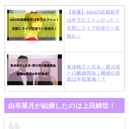
【画像】aikoの結婚相手
は年下のファンだった！
旦那にライブ控室で一目
惚れ！
菊池桃子と元夫・西川哲
との離婚理由｜離婚の原
因は年収激減！？
木村拓哉と嫁・工藤静香
由布菜月が結婚したのは上田綺世！
の馴れ初めは「SMAP×S
MAP」！憧れの人との共
演でキムタクがド緊張！