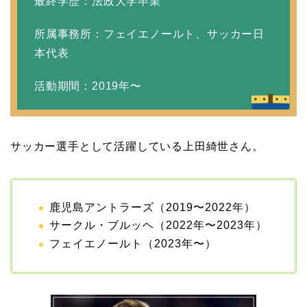
最終学歴：法政大学卒業
10年！
所属事務所：フェイエノールト、サッカー日
本代表
岩堀せりと夫のGLAY・T
AKUROの結婚馴れ初め
活動期間：2019年〜
はスポーツジム！キュー
ピットは佐田真由美
サッカー選手として活躍している上田綺世さん。
鹿児島アントラーズ（2019〜2022年）
サークル・ブルッヘ（2022年〜2023年）
フェイエノールト（2023年〜）