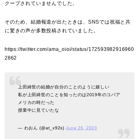
「隠し子」の噂とは？
クープされていませんでした。
そのため、結婚報道が出たときは、SNSでは祝福と共
二宮和也と嫁・伊藤綾子
に驚きの声が多数投稿されていました。
の結婚馴れ初めはバラエ
ティ番組！共演を重ねて
https://twitter.com/ama_oioi/status/172593982916960
急接近！
2862
本並健司が元嫁・美千代
上田綺世の結婚が自分のことのように嬉しい
と離婚したのはいつ？顔
私が上田綺世のことを知ったのは2019年のコパア
画像や離婚理由は？
メリカの時だった
授業中に見ていたな
田村淳と嫁・香那の結婚
— わおん (@at_x92s)
June 26, 2023
馴れ初めは友人の紹介！