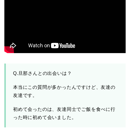
田村淳と嫁・香那の結婚
馴れ初めは友人の紹介！
破局から復縁へ
【画像】相葉雅紀の嫁は
関西出身の癒し系美人！
元タレントで交際期間約
Q.旦那さんとの出会いは？
10年！
本当にこの質問が多かったんですけど、友達の
友達です。
岩堀せりと夫のGLAY・T
AKUROの結婚馴れ初め
初めて会ったのは、友達同士でご飯を食べに行
はスポーツジム！キュー
った時に初めて会いました。
ピットは佐田真由美