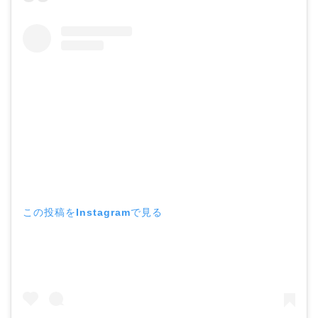
【画像】ブーニンの嫁は
資産家の娘！馴れ初めは
取材！？
中森明菜の結婚歴！豪華
すぎる歴代彼氏４人と
「隠し子」の噂とは？
この投稿をInstagramで見る
二宮和也と嫁・伊藤綾子
の結婚馴れ初めはバラエ
ティ番組！共演を重ねて
急接近！