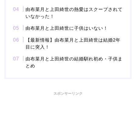
由布菜月と上田綺世の熱愛はスクープされて
いなかった！
本並健司が元嫁・美千代
と離婚したのはいつ？顔
由布菜月と上田綺世に子供はいない！
画像や離婚理由は？
【最新情報】由布菜月と上田綺世は結婚2年
目に突入！
由布菜月と上田綺世の結婚馴れ初め・子供ま
田村淳と嫁・香那の結婚
とめ
馴れ初めは友人の紹介！
破局から復縁へ
スポンサーリンク
【画像】相葉雅紀の嫁は
関西出身の癒し系美人！
元タレントで交際期間約
10年！