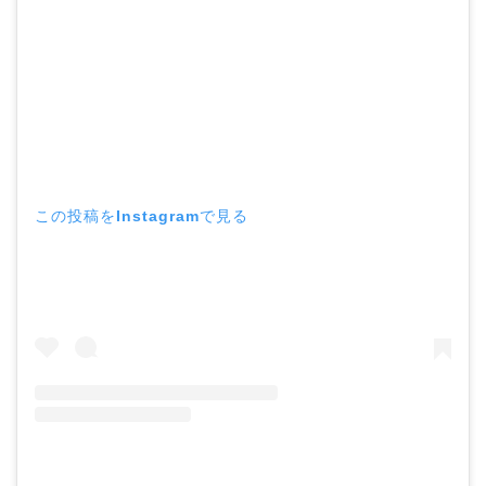
取材！？
中森明菜の結婚歴！豪華
すぎる歴代彼氏４人と
「隠し子」の噂とは？
この投稿をInstagramで見る
二宮和也と嫁・伊藤綾子
の結婚馴れ初めはバラエ
ティ番組！共演を重ねて
急接近！
本並健司が元嫁・美千代