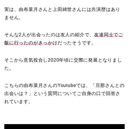
中森明菜の結婚歴！豪華
実は、由布菜月さんと上田綺世さんには
共演歴はあり
すぎる歴代彼氏４人と
ません。
「隠し子」の噂とは？
そんな2人が出会ったのは友人の紹介で、
友達同士でご
飯に行ったのがきっかけ
だったそうです。
二宮和也と嫁・伊藤綾子
の結婚馴れ初めはバラエ
そこから意気投合し2020年頃に交際に発展となりまし
ティ番組！共演を重ねて
た。
急接近！
こちらの由布菜月さんのYoutubeでは、「旦那さんとの
出会いは？」という質問についてご自身の口で回答さ
本並健司が元嫁・美千代
れています。
と離婚したのはいつ？顔
画像や離婚理由は？