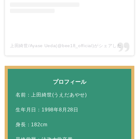
本並健司が元嫁・美千代
と離婚したのはいつ？顔
画像や離婚理由は？
上田綺世/Ayase Ueda(@bee18_official)がシェアした投稿
田村淳と嫁・香那の結婚
馴れ初めは友人の紹介！
プロフィール
破局から復縁へ
名前：上田綺世(うえだあやせ)
生年月日：1998年8月28日
【画像】相葉雅紀の嫁は
関西出身の癒し系美人！
身長：182cm
元タレントで交際期間約