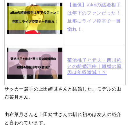
【画像】aikoの結婚相手
は年下のファンだった！
旦那にライブ控室で一目
惚れ！
菊池桃子と元夫・西川哲
との離婚理由｜離婚の原
因は年収激減！？
サッカー選手の上田綺世さんと結婚した、モデルの由
木村拓哉と嫁・工藤静香
布菜月さん。
の馴れ初めは「SMAP×S
MAP」！憧れの人との共
由布菜月さんと上田綺世さんの馴れ初めは友人の紹介
演でキムタクがド緊張！
と言われています。