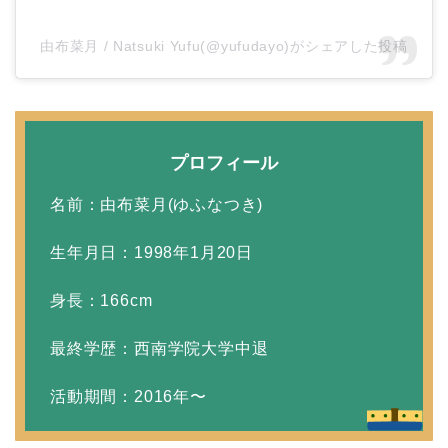
と離婚したのはいつ？顔
画像や離婚理由は？
由布菜月 / Natsuki Yufu(@yufudayo)がシェアした投稿
田村淳と嫁・香那の結婚
馴れ初めは友人の紹介！
プロフィール
破局から復縁へ
名前：由布菜月(ゆふなつき)
生年月日：1998年1月20日
【画像】相葉雅紀の嫁は
関西出身の癒し系美人！
身長：166cm
元タレントで交際期間約
最終学歴：西南学院大学中退
10年！
活動期間：2016年〜
岩堀せりと夫のGLAY・T