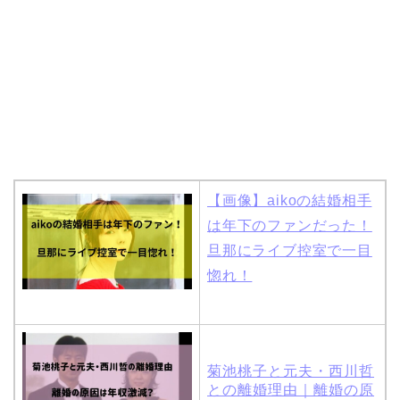
【画像】aikoの結婚相手
は年下のファンだった！
旦那にライブ控室で一目
惚れ！
菊池桃子と元夫・西川哲
との離婚理由｜離婚の原