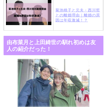
菊池桃子と元夫・西川哲
との離婚理由｜離婚の原
因は年収激減！？
木村拓哉と嫁・工藤静香
由布菜月と上田綺世の馴れ初めは友
の馴れ初めは「SMAP×S
人の紹介だった！
MAP」！憧れの人との共
演でキムタクがド緊張！
【画像】ブーニンの嫁は
資産家の娘！馴れ初めは
取材！？