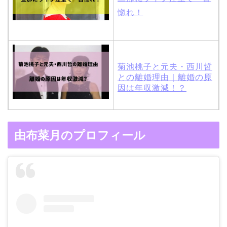
惚れ！
菊池桃子と元夫・西川哲
との離婚理由｜離婚の原
因は年収激減！？
木村拓哉と嫁・工藤静香
由布菜月のプロフィール
の馴れ初めは「SMAP×S
MAP」！憧れの人との共
演でキムタクがド緊張！
【画像】ブーニンの嫁は
資産家の娘！馴れ初めは