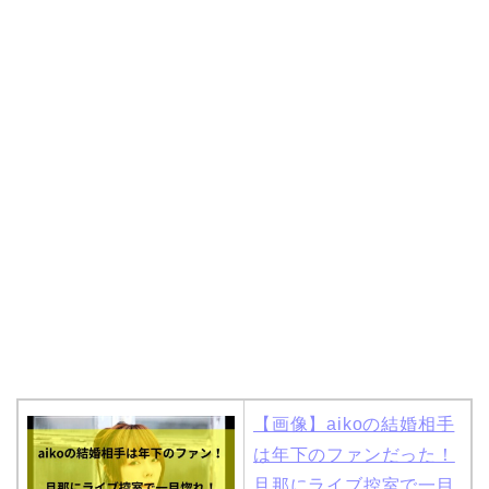
岩堀せりと夫のGLAY・T
AKUROの結婚馴れ初め
はスポーツジム！キュー
ピットは佐田真由美
【画像】aikoの結婚相手
は年下のファンだった！
旦那にライブ控室で一目