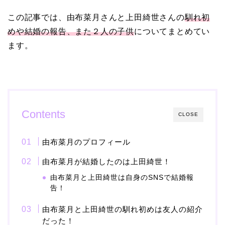
この記事では、由布菜月
さんと上田綺世さんの
馴れ初
【画像】ブーニンの嫁は
めや結婚の報告、また２人の子供
についてまとめてい
資産家の娘！馴れ初めは
ます。
取材！？
中森明菜の結婚歴！豪華
すぎる歴代彼氏４人と
Contents
CLOSE
「隠し子」の噂とは？
由布菜月のプロフィール
由布菜月が結婚したのは上田綺世！
二宮和也と嫁・伊藤綾子
由布菜月と上田綺世は自身のSNSで結婚報
の結婚馴れ初めはバラエ
告！
ティ番組！共演を重ねて
由布菜月と上田綺世の馴れ初めは友人の紹介
急接近！
だった！