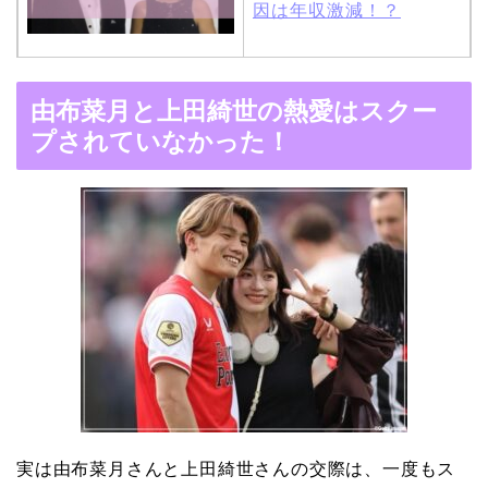
因は年収激減！？
木村拓哉と嫁・工藤静香
由布菜月と上田綺世の熱愛はスクー
の馴れ初めは「SMAP×S
プされていなかった！
MAP」！憧れの人との共
演でキムタクがド緊張！
【画像】ブーニンの嫁は
資産家の娘！馴れ初めは
取材！？
中森明菜の結婚歴！豪華
すぎる歴代彼氏４人と
実は由布菜月さんと上田綺世さんの交際は、
一度もス